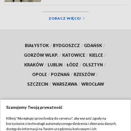
ZOBACZ WIĘCEJ
BIAŁYSTOK
/
BYDGOSZCZ
/
GDAŃSK
/
GORZÓW WLKP.
/
KATOWICE
/
KIELCE
/
KRAKÓW
/
LUBLIN
/
ŁÓDŹ
/
OLSZTYN
/
OPOLE
/
POZNAŃ
/
RZESZÓW
/
SZCZECIN
/
WARSZAWA
/
WROCŁAW
Szanujemy Twoją prywatność
Dołącz do nas:
Kliknij "Akceptuję i przechodzę do serwisu", aby wyrazić zgody na
korzystanie z technologii automatycznego śledzenia i zbierania danych,
TVP
dostęp do informacji na Twoim urządzeniu końcowym i ich