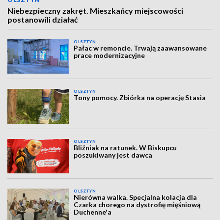
Niebezpieczny zakręt. Mieszkańcy miejscowości
postanowili działać
OLSZTYN
Pałac w remoncie. Trwają zaawansowane
prace modernizacyjne
OLSZTYN
Tony pomocy. Zbiórka na operację Stasia
OLSZTYN
Bliźniak na ratunek. W Biskupcu
poszukiwany jest dawca
OLSZTYN
Nierówna walka. Specjalna kolacja dla
Czarka chorego na dystrofię mięśniową
Duchenne'a