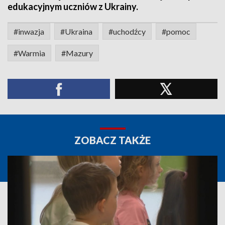
edukacyjnym uczniów z Ukrainy.
#inwazja
#Ukraina
#uchodźcy
#pomoc
#Warmia
#Mazury
ZOBACZ TAKŻE