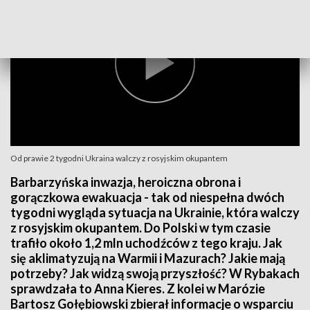
Od prawie 2 tygodni Ukraina walczy z rosyjskim okupantem
Barbarzyńska inwazja, heroiczna obrona i
gorączkowa ewakuacja - tak od niespełna dwóch
tygodni wygląda sytuacja na Ukrainie, która walczy
z rosyjskim okupantem. Do Polski w tym czasie
trafiło około 1,2 mln uchodźców z tego kraju. Jak
się aklimatyzują na Warmii i Mazurach? Jakie mają
potrzeby? Jak widzą swoją przyszłość? W Rybakach
sprawdzała to Anna Kieres. Z kolei w Marózie
Bartosz Gołębiowski zbierał informacje o wsparciu