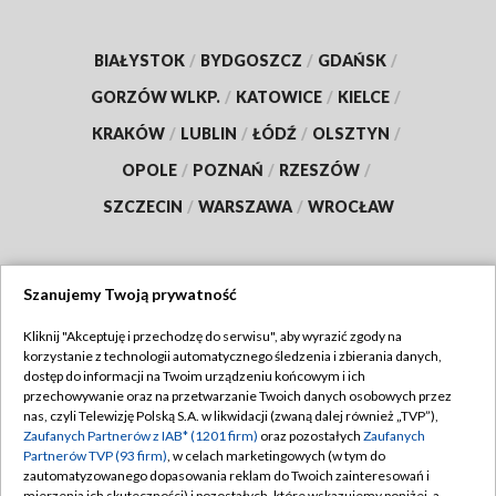
BIAŁYSTOK
/
BYDGOSZCZ
/
GDAŃSK
/
GORZÓW WLKP.
/
KATOWICE
/
KIELCE
/
KRAKÓW
/
LUBLIN
/
ŁÓDŹ
/
OLSZTYN
/
OPOLE
/
POZNAŃ
/
RZESZÓW
/
SZCZECIN
/
WARSZAWA
/
WROCŁAW
Szanujemy Twoją prywatność
Dołącz do nas:
Kliknij "Akceptuję i przechodzę do serwisu", aby wyrazić zgody na
korzystanie z technologii automatycznego śledzenia i zbierania danych,
TVP
dostęp do informacji na Twoim urządzeniu końcowym i ich
Abonament TVP
przechowywanie oraz na przetwarzanie Twoich danych osobowych przez
Regulamin TVP
nas, czyli Telewizję Polską S.A. w likwidacji (zwaną dalej również „TVP”),
Emisja w TVP
Zaufanych Partnerów z IAB* (1201 firm)
oraz pozostałych
Zaufanych
Polityka prywatności
Partnerów TVP (93 firm)
, w celach marketingowych (w tym do
Centrum informacji TVP
Moje zgody
zautomatyzowanego dopasowania reklam do Twoich zainteresowań i
mierzenia ich skuteczności) i pozostałych, które wskazujemy poniżej, a