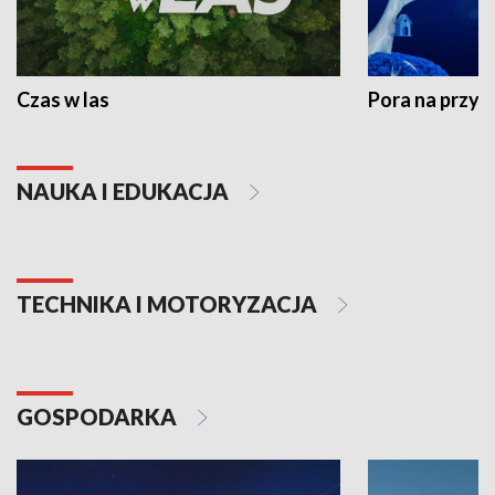
Czas w las
Pora na przyr
NAUKA I EDUKACJA
TECHNIKA I MOTORYZACJA
GOSPODARKA