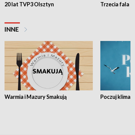
20 lat TVP3 Olsztyn
Trzecia fala -
INNE
Warmia i Mazury Smakują
Poczuj klimat