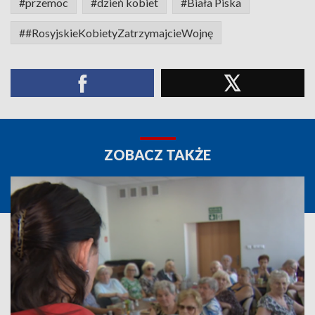
#przemoc
#dzień kobiet
#Biała Piska
##RosyjskieKobietyZatrzymajcieWojnę
ZOBACZ TAKŻE