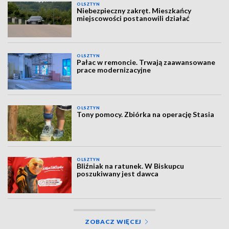
OLSZTYN
Niebezpieczny zakręt. Mieszkańcy
miejscowości postanowili działać
OLSZTYN
Pałac w remoncie. Trwają zaawansowane
prace modernizacyjne
OLSZTYN
Tony pomocy. Zbiórka na operację Stasia
OLSZTYN
Bliźniak na ratunek. W Biskupcu
poszukiwany jest dawca
ZOBACZ WIĘCEJ