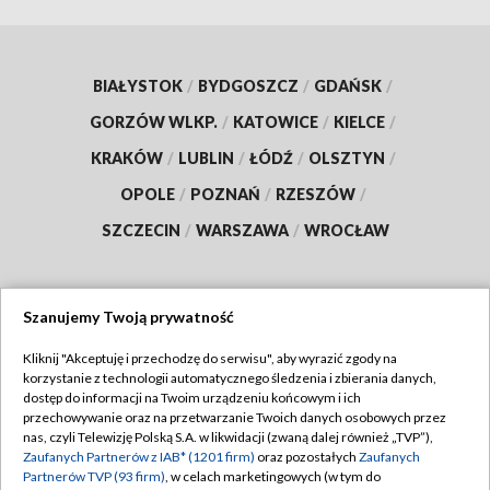
BIAŁYSTOK
/
BYDGOSZCZ
/
GDAŃSK
/
GORZÓW WLKP.
/
KATOWICE
/
KIELCE
/
KRAKÓW
/
LUBLIN
/
ŁÓDŹ
/
OLSZTYN
/
OPOLE
/
POZNAŃ
/
RZESZÓW
/
SZCZECIN
/
WARSZAWA
/
WROCŁAW
Szanujemy Twoją prywatność
Dołącz do nas:
Kliknij "Akceptuję i przechodzę do serwisu", aby wyrazić zgody na
korzystanie z technologii automatycznego śledzenia i zbierania danych,
TVP
dostęp do informacji na Twoim urządzeniu końcowym i ich
Abonament TVP
przechowywanie oraz na przetwarzanie Twoich danych osobowych przez
Regulamin TVP
nas, czyli Telewizję Polską S.A. w likwidacji (zwaną dalej również „TVP”),
Emisja w TVP
Polityka prywatności
Zaufanych Partnerów z IAB* (1201 firm)
oraz pozostałych
Zaufanych
Partnerów TVP (93 firm)
, w celach marketingowych (w tym do
Centrum informacji TVP