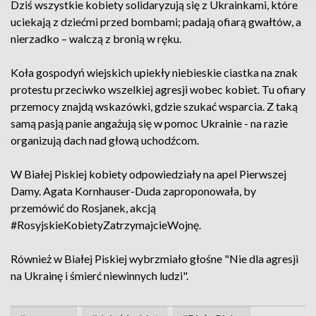
Dziś wszystkie kobiety solidaryzują się z Ukrainkami, które
uciekają z dziećmi przed bombami; padają ofiarą gwałtów, a
nierzadko – walczą z bronią w ręku.
Koła gospodyń wiejskich upiekły niebieskie ciastka na znak
protestu przeciwko wszelkiej agresji wobec kobiet. Tu ofiary
przemocy znajdą wskazówki, gdzie szukać wsparcia. Z taką
samą pasją panie angażują się w pomoc Ukrainie - na razie
organizują dach nad głową uchodźcom.
W Białej Piskiej kobiety odpowiedziały na apel Pierwszej
Damy. Agata Kornhauser-Duda zaproponowała, by
przemówić do Rosjanek, akcją
#RosyjskieKobietyZatrzymajcieWojnę.
Również w Białej Piskiej wybrzmiało głośne "Nie dla agresji
na Ukrainę i śmierć niewinnych ludzi".