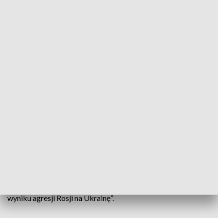
Dziś wszystkie kobiety solidaryzują się z Ukrainkami, które uciekają z dziećmi
przed bombami
Niebieski plac, niebieskie ciastka i kwiaty - Biała
Piska podczas święta kobiet zwraca uwagę na
problem przemocy wobec kobiet. To też akcja
solidarności z kobietami na Ukrainie, które padają
ofiarą wojskowej agresji.
Niewielkie miasto na Mazurach - Biała Piska - głośno mówi:
„nie przemocy wobec kobiet, również tych, które cierpią w
wyniku agresji Rosji na Ukrainę”.