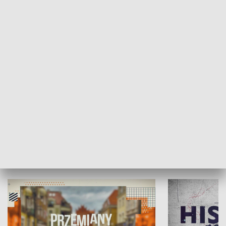
SPOŁECZEŃSTWO
Moje miejsce
Winda region
HISTORIA