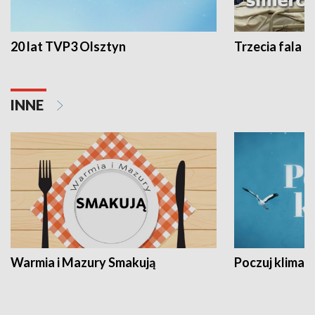
20 lat TVP3 Olsztyn
Trzecia fala -
INNE
Warmia i Mazury Smakują
Poczuj klimat