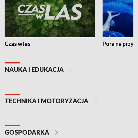
Czas w las
Pora na przyr
NAUKA I EDUKACJA
TECHNIKA I MOTORYZACJA
GOSPODARKA