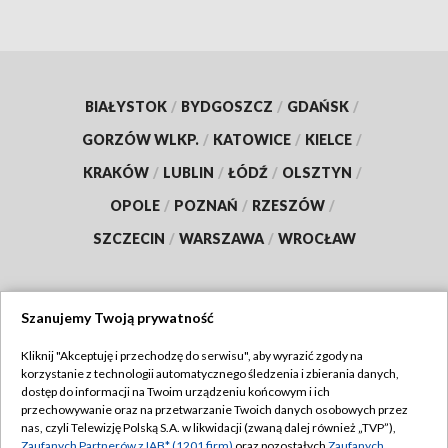
BIAŁYSTOK
/
BYDGOSZCZ
/
GDAŃSK
/
GORZÓW WLKP.
/
KATOWICE
/
KIELCE
/
KRAKÓW
/
LUBLIN
/
ŁÓDŹ
/
OLSZTYN
/
OPOLE
/
POZNAŃ
/
RZESZÓW
/
SZCZECIN
/
WARSZAWA
/
WROCŁAW
Szanujemy Twoją prywatność
Dołącz do nas:
Kliknij "Akceptuję i przechodzę do serwisu", aby wyrazić zgody na
korzystanie z technologii automatycznego śledzenia i zbierania danych,
TVP
dostęp do informacji na Twoim urządzeniu końcowym i ich
Abonament TVP
przechowywanie oraz na przetwarzanie Twoich danych osobowych przez
Regulamin TVP
nas, czyli Telewizję Polską S.A. w likwidacji (zwaną dalej również „TVP”),
Emisja w TVP
Zaufanych Partnerów z IAB* (1201 firm)
oraz pozostałych
Zaufanych
Polityka prywatności