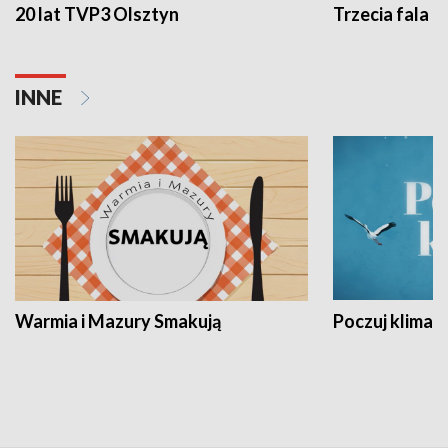
20 lat TVP3 Olsztyn
Trzecia fala -
INNE
Warmia i Mazury Smakują
Poczuj klimat