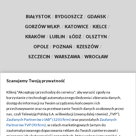
BIAŁYSTOK
/
BYDGOSZCZ
/
GDAŃSK
/
GORZÓW WLKP.
/
KATOWICE
/
KIELCE
/
KRAKÓW
/
LUBLIN
/
ŁÓDŹ
/
OLSZTYN
/
OPOLE
/
POZNAŃ
/
RZESZÓW
/
SZCZECIN
/
WARSZAWA
/
WROCŁAW
Szanujemy Twoją prywatność
Dołącz do nas:
Kliknij "Akceptuję i przechodzę do serwisu", aby wyrazić zgody na
korzystanie z technologii automatycznego śledzenia i zbierania danych,
TVP
dostęp do informacji na Twoim urządzeniu końcowym i ich
Abonament TVP
przechowywanie oraz na przetwarzanie Twoich danych osobowych przez
Regulamin TVP
nas, czyli Telewizję Polską S.A. w likwidacji (zwaną dalej również „TVP”),
Emisja w TVP
Zaufanych Partnerów z IAB* (1201 firm)
oraz pozostałych
Zaufanych
Polityka prywatności
Partnerów TVP (93 firm)
, w celach marketingowych (w tym do
Centrum informacji TVP
Moje zgody
zautomatyzowanego dopasowania reklam do Twoich zainteresowań i
mierzenia ich skuteczności) i pozostałych, które wskazujemy poniżej, a