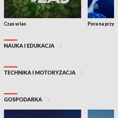
Czas w las
Pora na przyr
NAUKA I EDUKACJA
TECHNIKA I MOTORYZACJA
GOSPODARKA