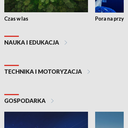
Czas w las
Pora na przyr
NAUKA I EDUKACJA
TECHNIKA I MOTORYZACJA
GOSPODARKA