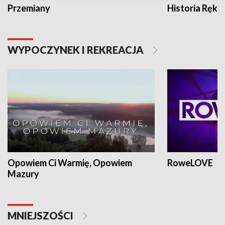
Przemiany
Historia Ręką
WYPOCZYNEK I REKREACJA
Opowiem Ci Warmię, Opowiem
RoweLOVE
Mazury
MNIEJSZOŚCI