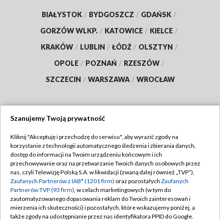
BIAŁYSTOK
/
BYDGOSZCZ
/
GDAŃSK
/
GORZÓW WLKP.
/
KATOWICE
/
KIELCE
/
KRAKÓW
/
LUBLIN
/
ŁÓDŹ
/
OLSZTYN
/
OPOLE
/
POZNAŃ
/
RZESZÓW
/
SZCZECIN
/
WARSZAWA
/
WROCŁAW
Szanujemy Twoją prywatność
Dołącz do nas:
Kliknij "Akceptuję i przechodzę do serwisu", aby wyrazić zgody na
korzystanie z technologii automatycznego śledzenia i zbierania danych,
TVP
dostęp do informacji na Twoim urządzeniu końcowym i ich
Abonament TVP
przechowywanie oraz na przetwarzanie Twoich danych osobowych przez
Regulamin TVP
nas, czyli Telewizję Polską S.A. w likwidacji (zwaną dalej również „TVP”),
Emisja w TVP
Zaufanych Partnerów z IAB* (1201 firm)
oraz pozostałych
Zaufanych
Polityka prywatności
Partnerów TVP (93 firm)
, w celach marketingowych (w tym do
Centrum informacji TVP
Moje zgody
zautomatyzowanego dopasowania reklam do Twoich zainteresowań i
mierzenia ich skuteczności) i pozostałych, które wskazujemy poniżej, a
Naziemna Telewizja Cyfrowa
Pomoc
także zgody na udostępnianie przez nas identyfikatora PPID do Google.