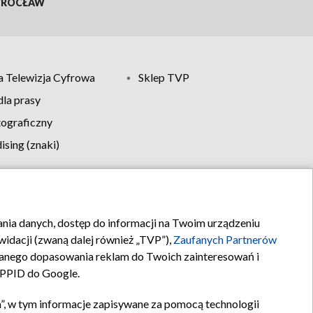
ROCŁAW
 Telewizja Cyfrowa
Sklep TVP
la prasy
tograficzny
sing (znaki)
klamy
Kontakt
rania danych, dostęp do informacji na Twoim urządzeniu
idacji (zwaną dalej również „TVP”),
Zaufanych Partnerów
anego dopasowania reklam do Twoich zainteresowań i
a PPID do Google.
”, w tym informacje zapisywane za pomocą technologii