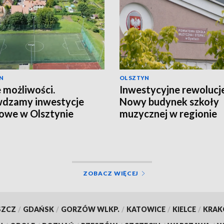
N
OLSZTYN
możliwości.
Inwestycyjne rewolucje
wdzamy inwestycje
Nowy budynek szkoły
owe w Olsztynie
muzycznej w regionie
ZOBACZ WIĘCEJ
SZCZ
/
GDAŃSK
/
GORZÓW WLKP.
/
KATOWICE
/
KIELCE
/
KRA