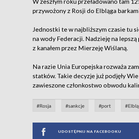
W zeszłym roku przeładowano tam 125 t
przywożony z Rosji do Elbląga barkami
Jednostki te w najbliższym czasie tu s
na wody Federacji. Nadzieję na lepsz
z kanałem przez Mierzeję Wiślaną.
Na razie Unia Europejska rozważa zam
statków. Takie decyzje już podjęły Wi
zawieszone członkostwo obwodu kalin
#Rosja
#sankcje
#port
#Elbl
UDOSTĘPNIJ NA FACEBOOKU