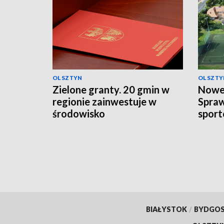
OLSZTYN
OLSZTY
Zielone granty. 20 gmin w
Nowe 
regionie zainwestuje w
Spra
środowisko
sport
BIAŁYSTOK
/
BYDGO