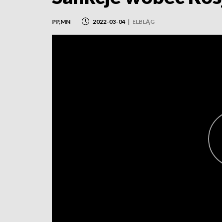
PP,MN
2022-03-04
|
ELBLĄG