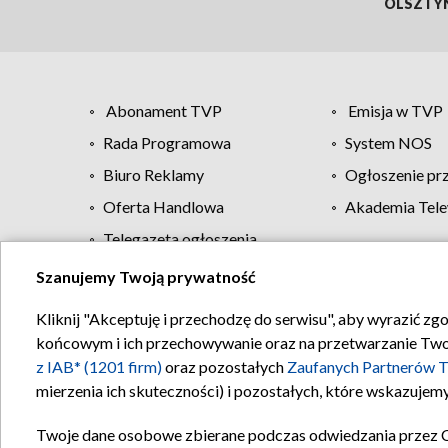
OLSZTY
Abonament TVP
Emisja w TVP
Rada Programowa
System NOS
Biuro Reklamy
Ogłoszenie pr
Oferta Handlowa
Akademia Tele
Telegazeta ogłoszenia
Szanujemy Twoją prywatność
Regulamin TVP
Kliknij "Akceptuję i przechodzę do serwisu", aby wyrazić zg
końcowym i ich przechowywanie oraz na przetwarzanie Twoich
z IAB* (1201 firm)
oraz pozostałych
Zaufanych Partnerów T
mierzenia ich skuteczności) i pozostałych, które wskazujemy
Twoje dane osobowe zbierane podczas odwiedzania przez 