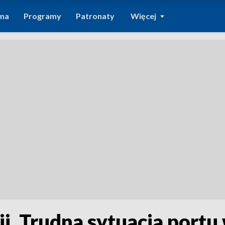
ma
Programy
Patronaty
Więcej
i. Trudna sytuacja portu