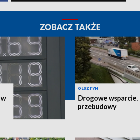
ZOBACZ TAKŻE
OLSZTYN
ów
Drogowe wsparcie. 2
przebudowy