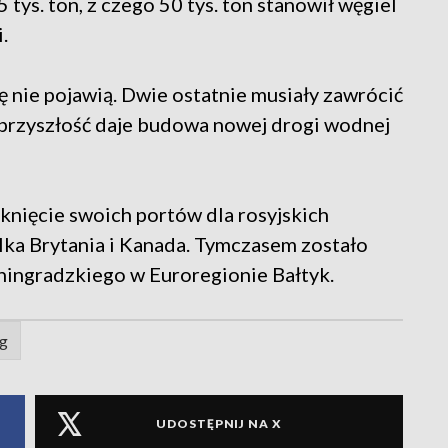
ys. ton, z czego 50 tys. ton stanowił węgiel
.
ię nie pojawią. Dwie ostatnie musiały zawrócić
ą przyszłość daje budowa nowej drogi wodnej
knięcie swoich portów dla rosyjskich
elka Brytania i Kanada. Tymczasem zostało
ingradzkiego w Euroregionie Bałtyk.
ąg
UDOSTĘPNIJ NA X