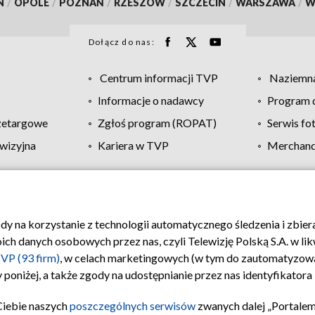
N
/
OPOLE
/
POZNAŃ
/
RZESZÓW
/
SZCZECIN
/
WARSZAWA
/
W
Dołącz do nas:
Centrum informacji TVP
Naziemna
Informacje o nadawcy
Program d
zetargowe
Zgłoś program (ROPAT)
Serwis fo
wizyjna
Kariera w TVP
Merchandi
Polityka prywatności
Moje zgody
Pomoc
Biuro re
ody na korzystanie z technologii automatycznego śledzenia i zbie
 danych osobowych przez nas, czyli Telewizję Polską S.A. w likw
VP (93 firm)
, w celach marketingowych (w tym do zautomatyzow
 poniżej, a także zgody na udostępnianie przez nas identyfikator
Ciebie naszych
poszczególnych serwisów
zwanych dalej „Portalem