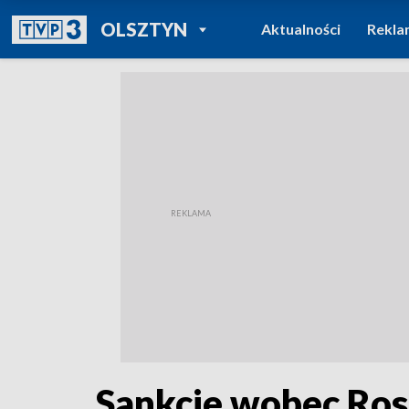
POWRÓT DO
OLSZTYN
Aktualności
Rekla
TVP REGIONY
Sankcje wobec Rosj