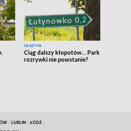
OLSZTYN
.
Ciąg dalszy kłopotów… Park
rozrywki nie powstanie?
KÓW
/
LUBLIN
/
ŁÓDŹ
/