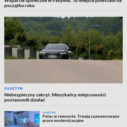
Wsparcie społeczne w Pasymiu. To miejsce powstało na
początku roku
OLSZTYN
Niebezpieczny zakręt. Mieszkańcy miejscowości
postanowili działać
OLSZTYN
Pałac w remoncie. Trwają zaawansowane
prace modernizacyjne