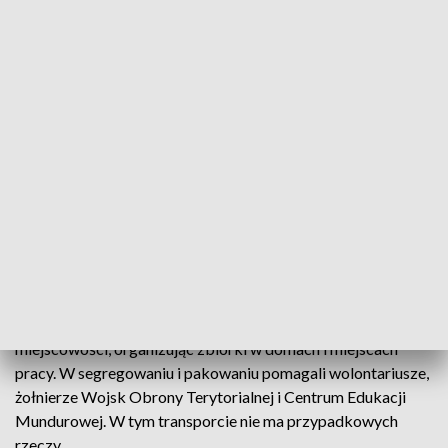
Ciężarówki w drodze na Ukrainę
Z Ełku wyjechały TIR-y z pomocą humanitarną dla
Ukrainy. Transport zorganizowany przez Caritas
Diecezji Ełckiej dotrze w pobliże Lwowa.
Dary zgromadzili mieszkańcy Ełku i okolicznych
miejscowości, organizując zbiórki w domach i miejscach
pracy. W segregowaniu i pakowaniu pomagali wolontariusze,
żołnierze Wojsk Obrony Terytorialnej i Centrum Edukacji
Mundurowej. W tym transporcie nie ma przypadkowych
rzeczy.