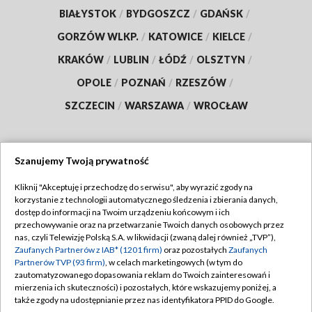
BIAŁYSTOK
/
BYDGOSZCZ
/
GDAŃSK
/
GORZÓW WLKP.
/
KATOWICE
/
KIELCE
/
KRAKÓW
/
LUBLIN
/
ŁÓDŹ
/
OLSZTYN
/
OPOLE
/
POZNAŃ
/
RZESZÓW
/
SZCZECIN
/
WARSZAWA
/
WROCŁAW
Szanujemy Twoją prywatność
Dołącz do nas:
Kliknij "Akceptuję i przechodzę do serwisu", aby wyrazić zgody na
korzystanie z technologii automatycznego śledzenia i zbierania danych,
TVP
dostęp do informacji na Twoim urządzeniu końcowym i ich
Abonament TVP
przechowywanie oraz na przetwarzanie Twoich danych osobowych przez
Regulamin TVP
nas, czyli Telewizję Polską S.A. w likwidacji (zwaną dalej również „TVP”),
Emisja w TVP
Polityka prywatności
Zaufanych Partnerów z IAB* (1201 firm)
oraz pozostałych
Zaufanych
Partnerów TVP (93 firm)
, w celach marketingowych (w tym do
Centrum informacji TVP
Moje zgody
zautomatyzowanego dopasowania reklam do Twoich zainteresowań i
mierzenia ich skuteczności) i pozostałych, które wskazujemy poniżej, a
Naziemna Telewizja Cyfrowa
Pomoc
także zgody na udostępnianie przez nas identyfikatora PPID do Google.