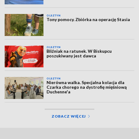
OLSZTYN
Tony pomocy. Zbiórka na operację Stasia
OLSZTYN
Bliźniak na ratunek. W Biskupcu
poszukiwany jest dawca
OLSZTYN
Nierówna walka. Specjalna kolacja dla
Czarka chorego na dystrofię mięśniową
Duchenne'a
ZOBACZ WIĘCEJ