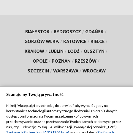
BIAŁYSTOK
/
BYDGOSZCZ
/
GDAŃSK
/
GORZÓW WLKP.
/
KATOWICE
/
KIELCE
/
KRAKÓW
/
LUBLIN
/
ŁÓDŹ
/
OLSZTYN
/
OPOLE
/
POZNAŃ
/
RZESZÓW
/
SZCZECIN
/
WARSZAWA
/
WROCŁAW
Szanujemy Twoją prywatność
Dołącz do nas:
Kliknij "Akceptuję i przechodzę do serwisu", aby wyrazić zgody na
korzystanie z technologii automatycznego śledzenia i zbierania danych,
TVP
dostęp do informacji na Twoim urządzeniu końcowym i ich
Abonament TVP
przechowywanie oraz na przetwarzanie Twoich danych osobowych przez
Regulamin TVP
nas, czyli Telewizję Polską S.A. w likwidacji (zwaną dalej również „TVP”),
Emisja w TVP
Zaufanych Partnerów z IAB* (1201 firm)
oraz pozostałych
Zaufanych
Polityka prywatności