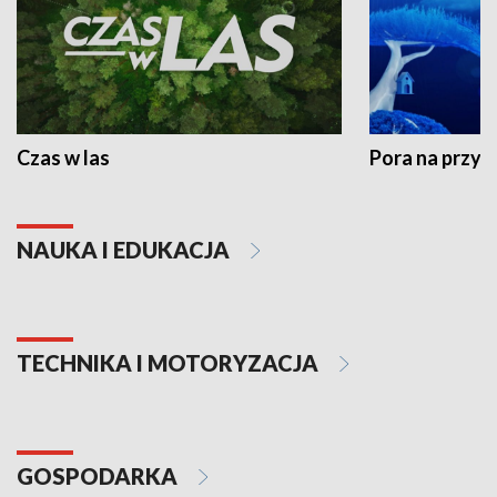
Czas w las
Pora na przyr
NAUKA I EDUKACJA
TECHNIKA I MOTORYZACJA
GOSPODARKA