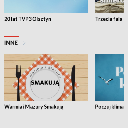
20 lat TVP3 Olsztyn
Trzecia fala -
INNE
Warmia i Mazury Smakują
Poczuj klimat