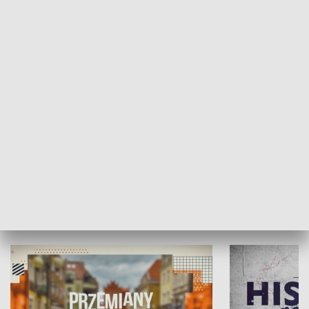
SPOŁECZEŃSTWO
Moje miejsce
Winda region
HISTORIA