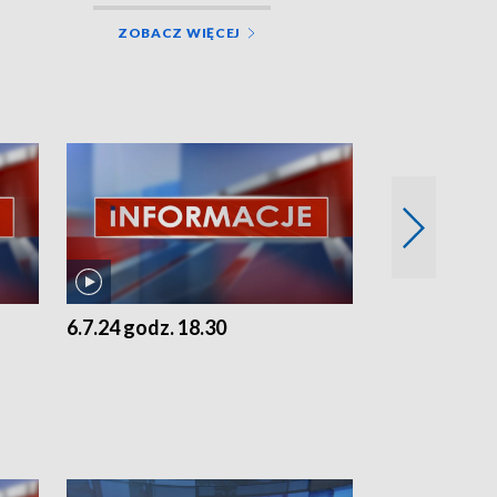
ZOBACZ WIĘCEJ
6.7.24 godz. 18.30
5.7.24 godz. 