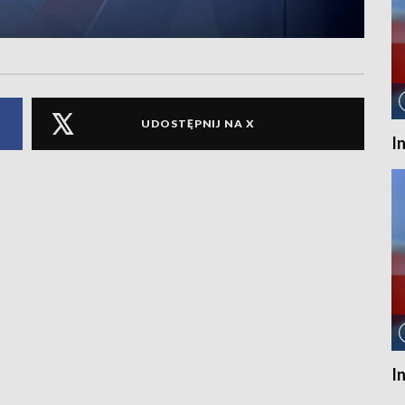
UDOSTĘPNIJ NA X
I
I