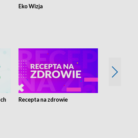
Eko Wizja
ach
Recepta na zdrowie
Wybieram z