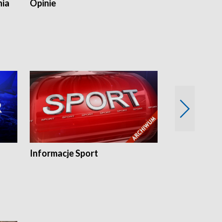
nia
Opinie
Opinie Elblą
Informacje Sport
Flesz sport