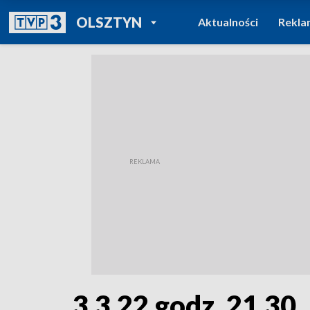
POWRÓT DO
OLSZTYN
Aktualności
Rekla
TVP REGIONY
3.3.22 godz. 21.30