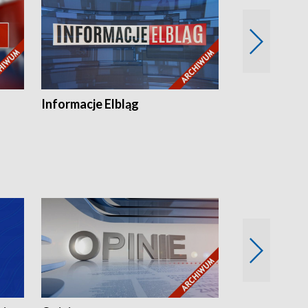
Informacje Elbląg
Wstaje nowy