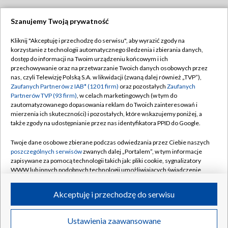
Szanujemy Twoją prywatność
Dołącz do nas:
Kliknij "Akceptuję i przechodzę do serwisu", aby wyrazić zgody na
korzystanie z technologii automatycznego śledzenia i zbierania danych,
TVP
dostęp do informacji na Twoim urządzeniu końcowym i ich
Abonament TVP
przechowywanie oraz na przetwarzanie Twoich danych osobowych przez
Regulamin TVP
nas, czyli Telewizję Polską S.A. w likwidacji (zwaną dalej również „TVP”),
Emisja w TVP
Polityka prywatności
Zaufanych Partnerów z IAB* (1201 firm)
oraz pozostałych
Zaufanych
Partnerów TVP (93 firm)
, w celach marketingowych (w tym do
Centrum informacji TVP
Moje zgody
zautomatyzowanego dopasowania reklam do Twoich zainteresowań i
mierzenia ich skuteczności) i pozostałych, które wskazujemy poniżej, a
Naziemna Telewizja Cyfrowa
Pomoc
także zgody na udostępnianie przez nas identyfikatora PPID do Google.
Sklep TVP
Biuro reklamy
Twoje dane osobowe zbierane podczas odwiedzania przez Ciebie naszych
Rada Programowa
Kontakt
poszczególnych serwisów
zwanych dalej „Portalem”, w tym informacje
zapisywane za pomocą technologii takich jak: pliki cookie, sygnalizatory
System NOS
WWW lub innych podobnych technologii umożliwiających świadczenie
dopasowanych i bezpiecznych usług, personalizację treści oraz reklam,
Informacje o nadawcy
Kanały
udostępnianie funkcji mediów społecznościowych oraz analizowanie
Akceptuję i przechodzę do serwisu
ruchu w Internecie.
Program dla prasy
©2026 Telewizja Polska S.A. w likwidacji
Biuro Reklamy
Twoje dane osobowe zbierane podczas odwiedzania przez Ciebie
Ustawienia zaawansowane
poszczególnych serwisów
na Portalu, takie jak adresy IP, identyfikatory