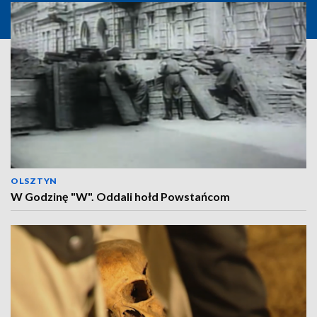
OLSZTYN
W Godzinę "W". Oddali hołd Powstańcom