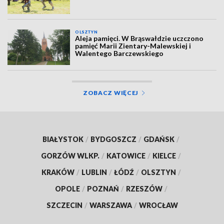
OLSZTYN
Aleja pamięci. W Brąswałdzie uczczono
pamięć Marii Zientary-Malewskiej i
Walentego Barczewskiego
ZOBACZ WIĘCEJ
BIAŁYSTOK
/
BYDGOSZCZ
/
GDAŃSK
/
GORZÓW WLKP.
/
KATOWICE
/
KIELCE
/
KRAKÓW
/
LUBLIN
/
ŁÓDŹ
/
OLSZTYN
/
OPOLE
/
POZNAŃ
/
RZESZÓW
/
SZCZECIN
/
WARSZAWA
/
WROCŁAW