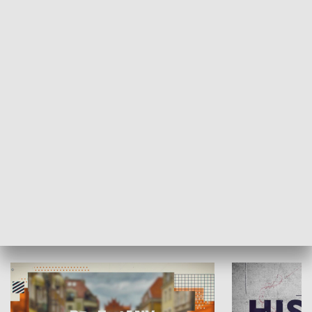
SPOŁECZEŃSTWO
Moje miejsce
Winda region
HISTORIA