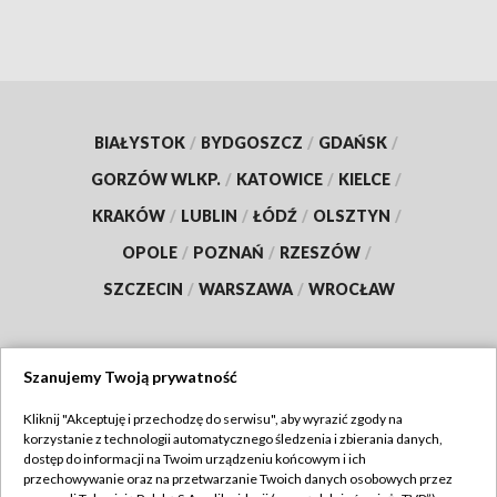
BIAŁYSTOK
/
BYDGOSZCZ
/
GDAŃSK
/
GORZÓW WLKP.
/
KATOWICE
/
KIELCE
/
KRAKÓW
/
LUBLIN
/
ŁÓDŹ
/
OLSZTYN
/
OPOLE
/
POZNAŃ
/
RZESZÓW
/
SZCZECIN
/
WARSZAWA
/
WROCŁAW
Szanujemy Twoją prywatność
Dołącz do nas:
Kliknij "Akceptuję i przechodzę do serwisu", aby wyrazić zgody na
korzystanie z technologii automatycznego śledzenia i zbierania danych,
TVP
dostęp do informacji na Twoim urządzeniu końcowym i ich
Abonament TVP
przechowywanie oraz na przetwarzanie Twoich danych osobowych przez
Regulamin TVP