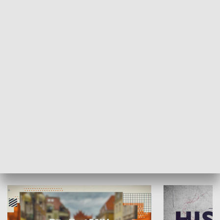
SPOŁECZEŃSTWO
Moje miejsce
Winda region
HISTORIA