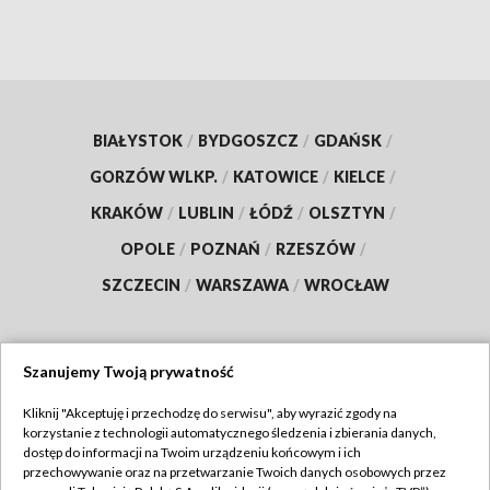
BIAŁYSTOK
/
BYDGOSZCZ
/
GDAŃSK
/
GORZÓW WLKP.
/
KATOWICE
/
KIELCE
/
KRAKÓW
/
LUBLIN
/
ŁÓDŹ
/
OLSZTYN
/
OPOLE
/
POZNAŃ
/
RZESZÓW
/
SZCZECIN
/
WARSZAWA
/
WROCŁAW
Szanujemy Twoją prywatność
Dołącz do nas:
Kliknij "Akceptuję i przechodzę do serwisu", aby wyrazić zgody na
korzystanie z technologii automatycznego śledzenia i zbierania danych,
TVP
dostęp do informacji na Twoim urządzeniu końcowym i ich
Abonament TVP
przechowywanie oraz na przetwarzanie Twoich danych osobowych przez
Regulamin TVP