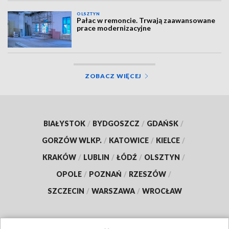
OLSZTYN
Pałac w remoncie. Trwają zaawansowane
prace modernizacyjne
ZOBACZ WIĘCEJ
BIAŁYSTOK
/
BYDGOSZCZ
/
GDAŃSK
/
GORZÓW WLKP.
/
KATOWICE
/
KIELCE
/
KRAKÓW
/
LUBLIN
/
ŁÓDŹ
/
OLSZTYN
/
OPOLE
/
POZNAŃ
/
RZESZÓW
/
SZCZECIN
/
WARSZAWA
/
WROCŁAW