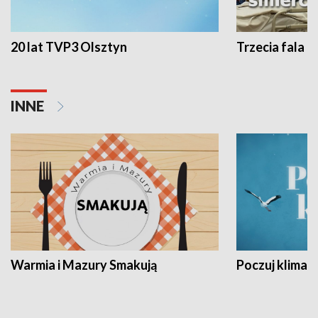
20 lat TVP3 Olsztyn
Trzecia fala -
INNE
Warmia i Mazury Smakują
Poczuj klimat