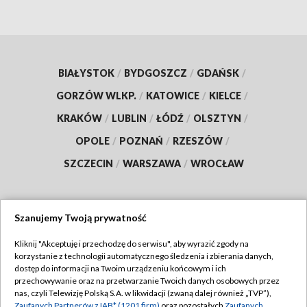
BIAŁYSTOK
/
BYDGOSZCZ
/
GDAŃSK
/
GORZÓW WLKP.
/
KATOWICE
/
KIELCE
/
KRAKÓW
/
LUBLIN
/
ŁÓDŹ
/
OLSZTYN
/
OPOLE
/
POZNAŃ
/
RZESZÓW
/
SZCZECIN
/
WARSZAWA
/
WROCŁAW
Szanujemy Twoją prywatność
Dołącz do nas:
Kliknij "Akceptuję i przechodzę do serwisu", aby wyrazić zgody na
korzystanie z technologii automatycznego śledzenia i zbierania danych,
TVP
dostęp do informacji na Twoim urządzeniu końcowym i ich
Abonament TVP
przechowywanie oraz na przetwarzanie Twoich danych osobowych przez
Regulamin TVP
nas, czyli Telewizję Polską S.A. w likwidacji (zwaną dalej również „TVP”),
Emisja w TVP
Zaufanych Partnerów z IAB* (1201 firm)
oraz pozostałych
Zaufanych
Polityka prywatności