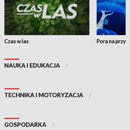
Czas w las
Pora na przyr
NAUKA I EDUKACJA
TECHNIKA I MOTORYZACJA
GOSPODARKA