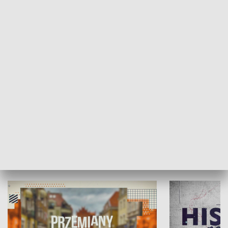
SPOŁECZEŃSTWO
Moje miejsce
Winda region
HISTORIA