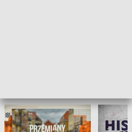
SPOŁECZEŃSTWO
Moje miejsce
Winda region
HISTORIA