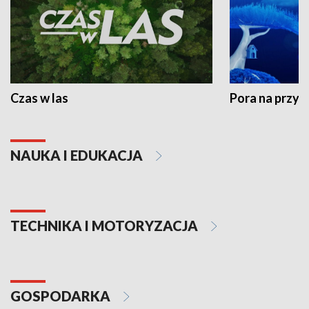
Czas w las
Pora na przyr
NAUKA I EDUKACJA
TECHNIKA I MOTORYZACJA
GOSPODARKA