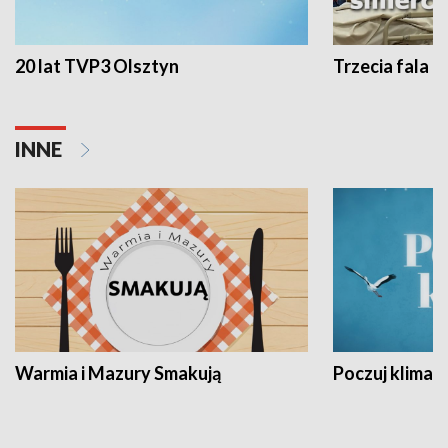
20 lat TVP3 Olsztyn
Trzecia fala -
INNE
Warmia i Mazury Smakują
Poczuj klimat