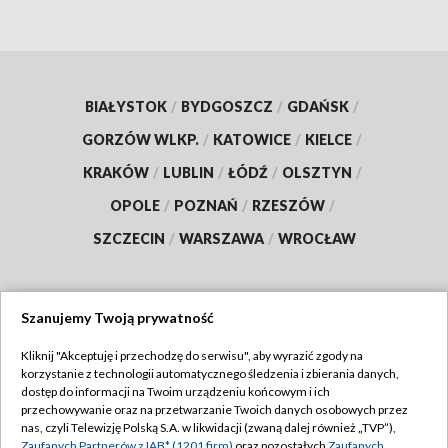
BIAŁYSTOK
/
BYDGOSZCZ
/
GDAŃSK
/
GORZÓW WLKP.
/
KATOWICE
/
KIELCE
/
KRAKÓW
/
LUBLIN
/
ŁÓDŹ
/
OLSZTYN
/
OPOLE
/
POZNAŃ
/
RZESZÓW
/
SZCZECIN
/
WARSZAWA
/
WROCŁAW
Szanujemy Twoją prywatność
Dołącz do nas:
Kliknij "Akceptuję i przechodzę do serwisu", aby wyrazić zgody na
korzystanie z technologii automatycznego śledzenia i zbierania danych,
TVP
dostęp do informacji na Twoim urządzeniu końcowym i ich
Abonament TVP
przechowywanie oraz na przetwarzanie Twoich danych osobowych przez
Regulamin TVP
nas, czyli Telewizję Polską S.A. w likwidacji (zwaną dalej również „TVP”),
Emisja w TVP
Zaufanych Partnerów z IAB* (1201 firm)
oraz pozostałych
Zaufanych
Polityka prywatności