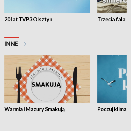
20 lat TVP3 Olsztyn
Trzecia fala -
INNE
Warmia i Mazury Smakują
Poczuj klimat