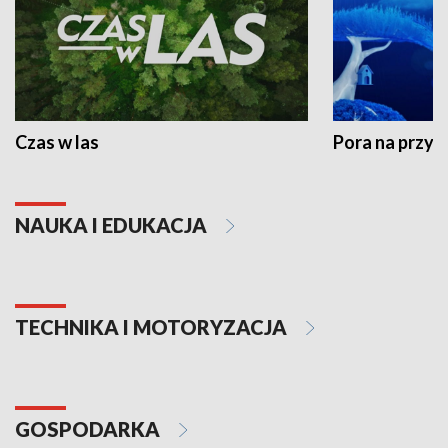
Czas w las
Pora na przyr
NAUKA I EDUKACJA
TECHNIKA I MOTORYZACJA
GOSPODARKA