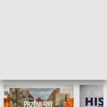
SPOŁECZEŃSTWO
Moje miejsce
Winda region
HISTORIA