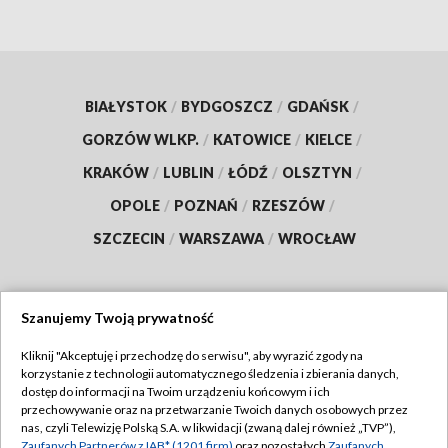
BIAŁYSTOK
/
BYDGOSZCZ
/
GDAŃSK
/
GORZÓW WLKP.
/
KATOWICE
/
KIELCE
/
KRAKÓW
/
LUBLIN
/
ŁÓDŹ
/
OLSZTYN
/
OPOLE
/
POZNAŃ
/
RZESZÓW
/
SZCZECIN
/
WARSZAWA
/
WROCŁAW
Szanujemy Twoją prywatność
Dołącz do nas:
Kliknij "Akceptuję i przechodzę do serwisu", aby wyrazić zgody na
korzystanie z technologii automatycznego śledzenia i zbierania danych,
TVP
dostęp do informacji na Twoim urządzeniu końcowym i ich
Abonament TVP
przechowywanie oraz na przetwarzanie Twoich danych osobowych przez
Regulamin TVP
nas, czyli Telewizję Polską S.A. w likwidacji (zwaną dalej również „TVP”),
Emisja w TVP
Zaufanych Partnerów z IAB* (1201 firm)
oraz pozostałych
Zaufanych
Polityka prywatności