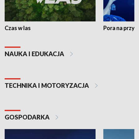
Czas w las
Pora na przyr
NAUKA I EDUKACJA
TECHNIKA I MOTORYZACJA
GOSPODARKA