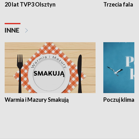
20 lat TVP3 Olsztyn
Trzecia fala -
INNE
Warmia i Mazury Smakują
Poczuj klimat