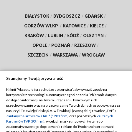
BIAŁYSTOK
/
BYDGOSZCZ
/
GDAŃSK
/
GORZÓW WLKP.
/
KATOWICE
/
KIELCE
/
KRAKÓW
/
LUBLIN
/
ŁÓDŹ
/
OLSZTYN
/
OPOLE
/
POZNAŃ
/
RZESZÓW
/
SZCZECIN
/
WARSZAWA
/
WROCŁAW
Szanujemy Twoją prywatność
Dołącz do nas:
Kliknij "Akceptuję i przechodzę do serwisu", aby wyrazić zgody na
korzystanie z technologii automatycznego śledzenia i zbierania danych,
TVP
dostęp do informacji na Twoim urządzeniu końcowym i ich
Abonament TVP
przechowywanie oraz na przetwarzanie Twoich danych osobowych przez
Regulamin TVP
nas, czyli Telewizję Polską S.A. w likwidacji (zwaną dalej również „TVP”),
Emisja w TVP
Zaufanych Partnerów z IAB* (1201 firm)
oraz pozostałych
Zaufanych
Polityka prywatności
Partnerów TVP (93 firm)
, w celach marketingowych (w tym do
Centrum informacji TVP
Moje zgody
zautomatyzowanego dopasowania reklam do Twoich zainteresowań i
mierzenia ich skuteczności) i pozostałych, które wskazujemy poniżej, a