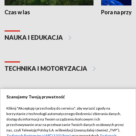
Czas w las
Pora na przyr
NAUKA I EDUKACJA
TECHNIKA I MOTORYZACJA
Szanujemy Twoją prywatność
GOSPODARKA
Kliknij "Akceptuję i przechodzę do serwisu", aby wyrazić zgody na
korzystanie z technologii automatycznego śledzenia i zbierania danych,
dostęp do informacji na Twoim urządzeniu końcowym i ich
przechowywanie oraz na przetwarzanie Twoich danych osobowych przez
nas, czyli Telewizję Polską S.A. w likwidacji (zwaną dalej również „TVP”),
Zaufanych Partnerów z IAB* (1201 firm)
oraz pozostałych
Zaufanych