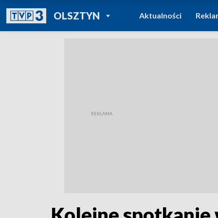
POWRÓT DO
OLSZTYN
Aktualności
Rekla
TVP REGIONY
Kolejne spotkanie