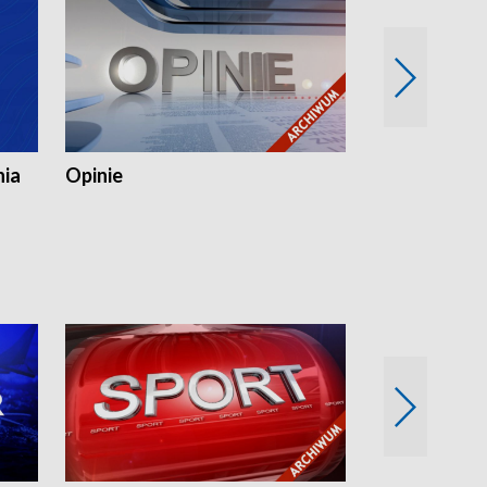
nia
Opinie
Opinie Elblą