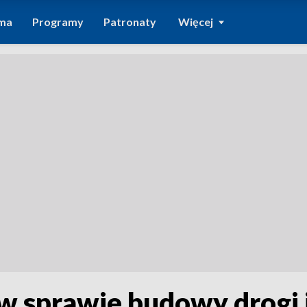
ma
Programy
Patronaty
Więcej
 w sprawie budowy drogi