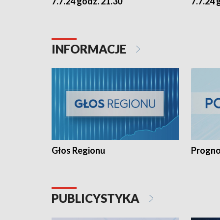
7.7.24 godz. 21.30
7.7.24 
INFORMACJE
Głos Regionu
Progno
PUBLICYSTYKA