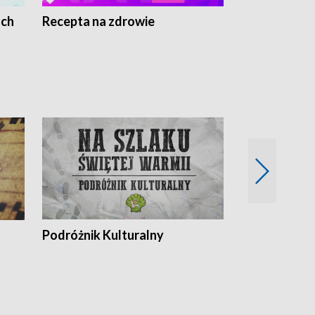
ach
Recepta na zdrowie
Wybieram z
Podróżnik Kulturalny
Okolice Szla