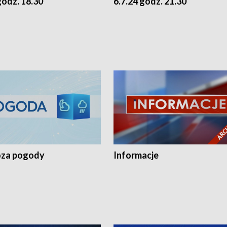
godz. 18.30
6.7.24 godz. 21.30
za pogody
Informacje