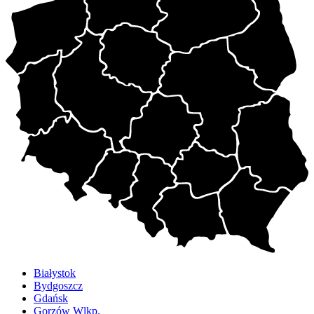
Białystok
Bydgoszcz
Gdańsk
Gorzów Wlkp.