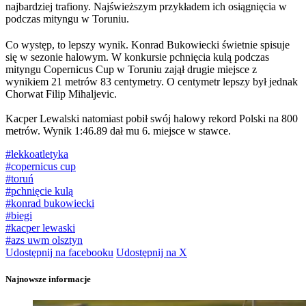
najbardziej trafiony. Najświeższym przykładem ich osiągnięcia w
podczas mityngu w Toruniu.
Co występ, to lepszy wynik. Konrad Bukowiecki świetnie spisuje
się w sezonie halowym. W konkursie pchnięcia kulą podczas
mityngu Copernicus Cup w Toruniu zajął drugie miejsce z
wynikiem 21 metrów 83 centymetry. O centymetr lepszy był jednak
Chorwat Filip Mihaljevic.
Kacper Lewalski natomiast pobił swój halowy rekord Polski na 800
metrów. Wynik 1:46.89 dał mu 6. miejsce w stawce.
#lekkoatletyka
#copernicus cup
#toruń
#pchnięcie kulą
#konrad bukowiecki
#biegi
#kacper lewaski
#azs uwm olsztyn
Udostępnij na facebooku
Udostępnij na X
Najnowsze informacje