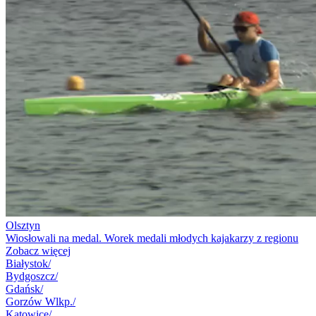
Olsztyn
Wiosłowali na medal. Worek medali młodych kajakarzy z regionu
Zobacz więcej
Białystok
/
Bydgoszcz
/
Gdańsk
/
Gorzów Wlkp.
/
Katowice
/