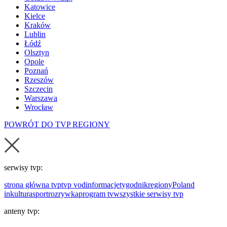
Katowice
Kielce
Kraków
Lublin
Łódź
Olsztyn
Opole
Poznań
Rzeszów
Szczecin
Warszawa
Wrocław
POWRÓT DO TVP REGIONY
serwisy tvp:
strona główna tvp
tvp vod
informacje
tygodnik
regiony
Poland
in
kultura
sport
rozrywka
program tv
wszystkie serwisy tvp
anteny tvp: