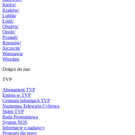
Kielce
/
Kraków
/
Lublin
/
Łódź
/
Olsztyn
/
Opole
/
Poznań
/
Rzeszów
/
Szczecin
/
Warszawa
/
Wrocław
Dołącz do nas:
TVP
Abonament TVP
Emisja w TVP
Centrum informacji TVP
Naziemna Telewizja Cyfrowa
Sklep TVP
Rada Programowa
System NOS
Informacje o nadawcy
Program dla prasy