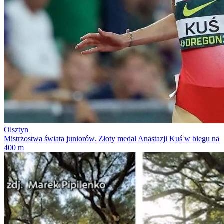
Olsztyn
Mistrzostwa świata juniorów. Złoty medal Anastazji Kuś w biegu na
400 m