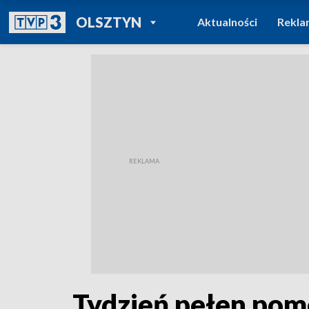
POWRÓT DO
OLSZTYN
Aktualności
Rekla
TVP REGIONY
Tydzień pełen pom