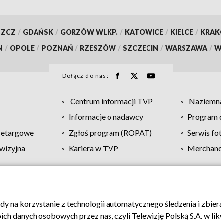
SZCZ
/
GDAŃSK
/
GORZÓW WLKP.
/
KATOWICE
/
KIELCE
/
KRA
N
/
OPOLE
/
POZNAŃ
/
RZESZÓW
/
SZCZECIN
/
WARSZAWA
/
W
Dołącz do nas:
Centrum informacji TVP
Naziemna
Informacje o nadawcy
Program d
zetargowe
Zgłoś program (ROPAT)
Serwis fo
wizyjna
Kariera w TVP
Merchandi
Polityka prywatności
Moje zgody
Pomoc
Biuro re
ody na korzystanie z technologii automatycznego śledzenia i zbie
 danych osobowych przez nas, czyli Telewizję Polską S.A. w likw