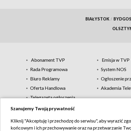
BIAŁYSTOK
/
BYDGO
OLSZTY
Abonament TVP
Emisja w TVP
Rada Programowa
System NOS
Biuro Reklamy
Ogłoszenie pr
Oferta Handlowa
Akademia Tele
Telegazeta ogłoszenia
Szanujemy Twoją prywatność
Regulamin TVP
Kliknij "Akceptuję i przechodzę do serwisu", aby wyrazić zg
końcowym i ich przechowywanie oraz na przetwarzanie Twoich