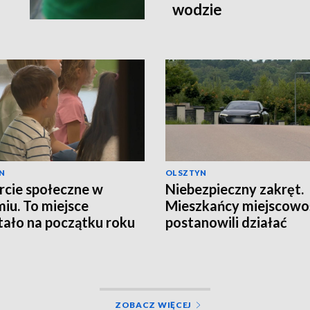
wodzie
N
OLSZTYN
cie społeczne w
Niebezpieczny zakręt.
iu. To miejsce
Mieszkańcy miejscowo
ało na początku roku
postanowili działać
ZOBACZ WIĘCEJ