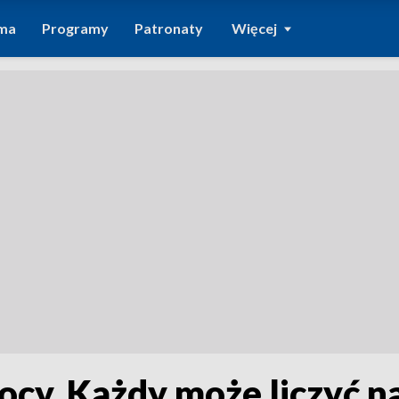
ma
Programy
Patronaty
Więcej
ocy. Każdy może liczyć n