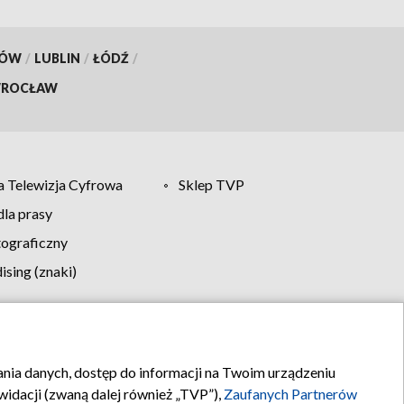
KÓW
/
LUBLIN
/
ŁÓDŹ
/
ROCŁAW
 Telewizja Cyfrowa
Sklep TVP
la prasy
tograficzny
sing (znaki)
klamy
Kontakt
rania danych, dostęp do informacji na Twoim urządzeniu
idacji (zwaną dalej również „TVP”),
Zaufanych Partnerów