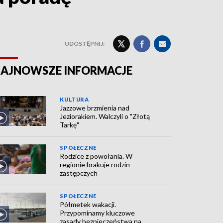
UDOSTĘPNIJ:
AJNOWSZE INFORMACJE
KULTURA
Jazzowe brzmienia nad
Jeziorakiem. Walczyli o "Złotą
Tarkę"
SPOŁECZNE
Rodzice z powołania. W
regionie brakuje rodzin
zastępczych
SPOŁECZNE
Półmetek wakacji.
Przypominamy kluczowe
zasady bezpieczeństwa na