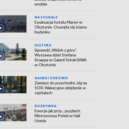
wodzie
NA SYGNALE
Ewakuacja hotelu Manor w
Olsztynie. Osunęła się ściana
budynku
KULTURA
Sprawdź „Widok z góry”.
Wystawa dzieł Stefana
Knappa w Galerii Sztuki BWA
w Olsztynie
NAUKA I ZDROWIE
Zamiast do przychodni, idą na
SOR. Wakacyjne oblężenie w
szpitalach
ROZRYWKA
Emocje jak przy... puzzlach.
Mistrzostwa Polski w Hali
Urania