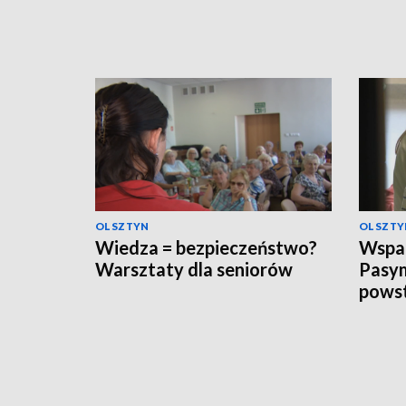
OLSZTYN
OLSZTY
Wiedza = bezpieczeństwo?
Wspar
Warsztaty dla seniorów
Pasym
powst