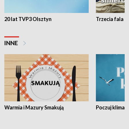
20 lat TVP3 Olsztyn
Trzecia fala -
INNE
Warmia i Mazury Smakują
Poczuj klimat