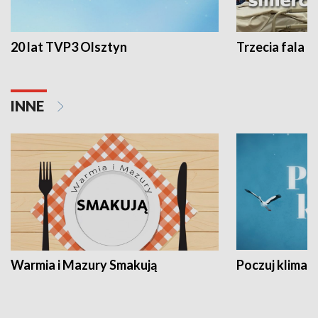
20 lat TVP3 Olsztyn
Trzecia fala -
INNE
Warmia i Mazury Smakują
Poczuj klimat