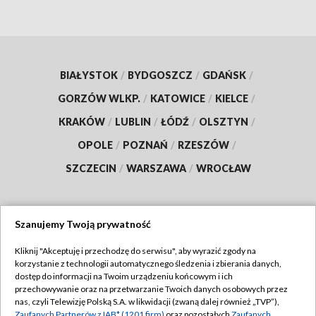
BIAŁYSTOK
/
BYDGOSZCZ
/
GDAŃSK
/
GORZÓW WLKP.
/
KATOWICE
/
KIELCE
/
KRAKÓW
/
LUBLIN
/
ŁÓDŹ
/
OLSZTYN
/
OPOLE
/
POZNAŃ
/
RZESZÓW
/
SZCZECIN
/
WARSZAWA
/
WROCŁAW
Szanujemy Twoją prywatność
Dołącz do nas:
Kliknij "Akceptuję i przechodzę do serwisu", aby wyrazić zgody na
korzystanie z technologii automatycznego śledzenia i zbierania danych,
TVP
dostęp do informacji na Twoim urządzeniu końcowym i ich
Abonament TVP
przechowywanie oraz na przetwarzanie Twoich danych osobowych przez
Regulamin TVP
nas, czyli Telewizję Polską S.A. w likwidacji (zwaną dalej również „TVP”),
Emisja w TVP
Zaufanych Partnerów z IAB* (1201 firm)
oraz pozostałych
Zaufanych
Polityka prywatności