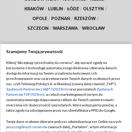
KRAKÓW
/
LUBLIN
/
ŁÓDŹ
/
OLSZTYN
/
OPOLE
/
POZNAŃ
/
RZESZÓW
/
SZCZECIN
/
WARSZAWA
/
WROCŁAW
Szanujemy Twoją prywatność
Dołącz do nas:
Kliknij "Akceptuję i przechodzę do serwisu", aby wyrazić zgody na
korzystanie z technologii automatycznego śledzenia i zbierania danych,
TVP
dostęp do informacji na Twoim urządzeniu końcowym i ich
Abonament TVP
przechowywanie oraz na przetwarzanie Twoich danych osobowych przez
Regulamin TVP
nas, czyli Telewizję Polską S.A. w likwidacji (zwaną dalej również „TVP”),
Emisja w TVP
Polityka prywatności
Zaufanych Partnerów z IAB* (1201 firm)
oraz pozostałych
Zaufanych
Partnerów TVP (93 firm)
, w celach marketingowych (w tym do
Centrum informacji TVP
Moje zgody
zautomatyzowanego dopasowania reklam do Twoich zainteresowań i
mierzenia ich skuteczności) i pozostałych, które wskazujemy poniżej, a
Naziemna Telewizja Cyfrowa
Pomoc
także zgody na udostępnianie przez nas identyfikatora PPID do Google.
Sklep TVP
Biuro reklamy
Twoje dane osobowe zbierane podczas odwiedzania przez Ciebie naszych
Rada Programowa
Kontakt
poszczególnych serwisów
zwanych dalej „Portalem”, w tym informacje