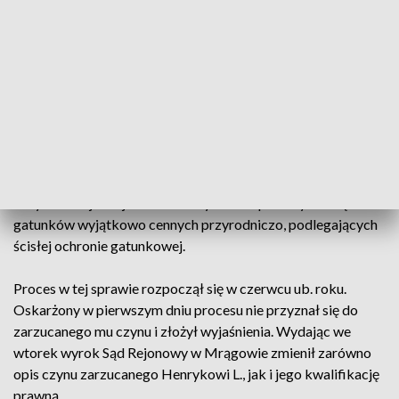
należących do tej spółki, podał nieprawidłową numerację
działek, na których znajdowały się drzewa wymagające
wycięcia. Spowodowało to umorzenie postępowania
administracyjnego dotyczącego wydania zezwolenia na
usunięcie drzew i rozpoczęcie wycinki.
Według ustaleń prokuratora, Henryk L. spowodował
nieumyślnie zniszczenie w świecie roślinnym w znacznych
rozmiarach wycinając 24 dęby. Każde z wyciętych drzew
liczyło co najmniej 180 lat. Rosły na nich porosty należące do
gatunków wyjątkowo cennych przyrodniczo, podlegających
ścisłej ochronie gatunkowej.
Proces w tej sprawie rozpoczął się w czerwcu ub. roku.
Oskarżony w pierwszym dniu procesu nie przyznał się do
zarzucanego mu czynu i złożył wyjaśnienia. Wydając we
wtorek wyrok Sąd Rejonowy w Mrągowie zmienił zarówno
opis czynu zarzucanego Henrykowi L., jak i jego kwalifikację
prawną.