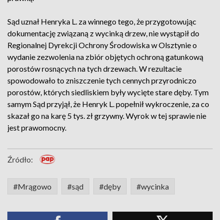
Sąd uznał Henryka L. za winnego tego, że przygotowując
dokumentację związaną z wycinką drzew, nie wystąpił do
Regionalnej Dyrekcji Ochrony Środowiska w Olsztynie o
wydanie zezwolenia na zbiór objętych ochroną gatunkową
porostów rosnących na tych drzewach. W rezultacie
spowodowało to zniszczenie tych cennych przyrodniczo
porostów, których siedliskiem były wycięte stare dęby. Tym
samym Sąd przyjął, że Henryk L. popełnił wykroczenie, za co
skazał go na karę 5 tys. zł grzywny. Wyrok w tej sprawie nie
jest prawomocny.
Źródło:
#Mrągowo
#sąd
#dęby
#wycinka