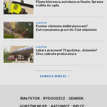
Pijany kierowca autobusu w Iławie. Sprawa
trafiła do sądu
OLSZTYN
Pomiar ciśnienia defibrylatorem?
Zatrzymanemu grozi do 5 lat więzienia
OLSZTYN
Lekarz pracował 72 godziny... dziennie?
Głos zabrała prokuratura
ZOBACZ WIĘCEJ
BIAŁYSTOK
/
BYDGOSZCZ
/
GDAŃSK
/
GORZÓW WLKP.
/
KATOWICE
/
KIELCE
/