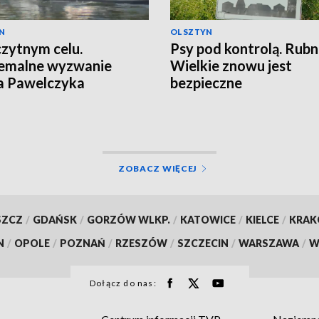
N
OLSZTYN
zytnym celu.
Psy pod kontrolą. Rub
remalne wyzwanie
Wielkie znowu jest
a Pawelczyka
bezpieczne
ZOBACZ WIĘCEJ
SZCZ
/
GDAŃSK
/
GORZÓW WLKP.
/
KATOWICE
/
KIELCE
/
KRA
N
/
OPOLE
/
POZNAŃ
/
RZESZÓW
/
SZCZECIN
/
WARSZAWA
/
W
Dołącz do nas: