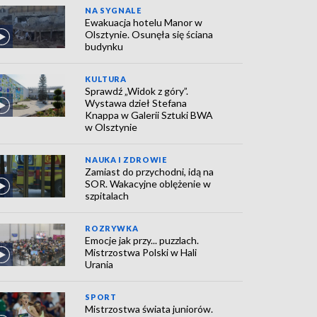
NA SYGNALE
Ewakuacja hotelu Manor w
Olsztynie. Osunęła się ściana
budynku
KULTURA
Sprawdź „Widok z góry”.
Wystawa dzieł Stefana
Knappa w Galerii Sztuki BWA
w Olsztynie
NAUKA I ZDROWIE
Zamiast do przychodni, idą na
SOR. Wakacyjne oblężenie w
szpitalach
ROZRYWKA
Emocje jak przy... puzzlach.
Mistrzostwa Polski w Hali
Urania
SPORT
Mistrzostwa świata juniorów.