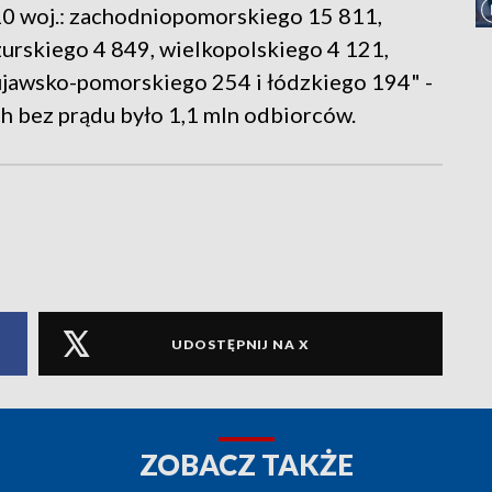
 10 woj.: zachodniopomorskiego 15 811,
rskiego 4 849, wielkopolskiego 4 121,
ujawsko-pomorskiego 254 i łódzkiego 194" -
h bez prądu było 1,1 mln odbiorców.
UDOSTĘPNIJ NA X
ZOBACZ TAKŻE