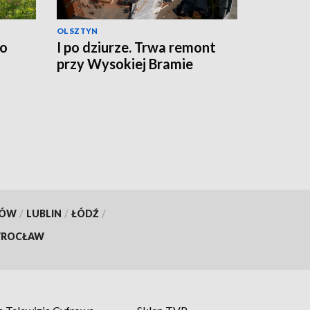
OLSZTYN
no
I po dziurze. Trwa remont
przy Wysokiej Bramie
KÓW
/
LUBLIN
/
ŁÓDŹ
/
ROCŁAW