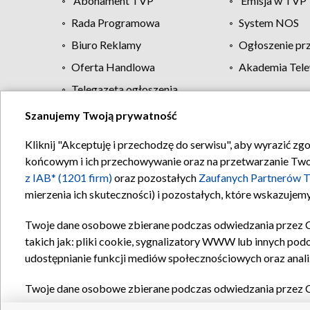
Abonament TVP
Emisja w TVP
Rada Programowa
System NOS
Biuro Reklamy
Ogłoszenie pr
Oferta Handlowa
Akademia Tele
Telegazeta ogłoszenia
Szanujemy Twoją prywatność
Regulamin TVP
Kliknij "Akceptuję i przechodzę do serwisu", aby wyrazić zg
końcowym i ich przechowywanie oraz na przetwarzanie Twoich
z IAB* (1201 firm)
oraz pozostałych
Zaufanych Partnerów T
mierzenia ich skuteczności) i pozostałych, które wskazujemy
Twoje dane osobowe zbierane podczas odwiedzania przez 
takich jak: pliki cookie, sygnalizatory WWW lub innych pod
udostępnianie funkcji mediów społecznościowych oraz anali
Twoje dane osobowe zbierane podczas odwiedzania przez 
plików cookie, informacje o Twoich wyszukiwaniach w serwi