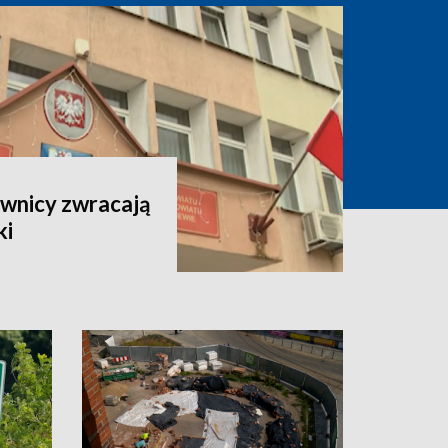
ownicy zwracają
ki