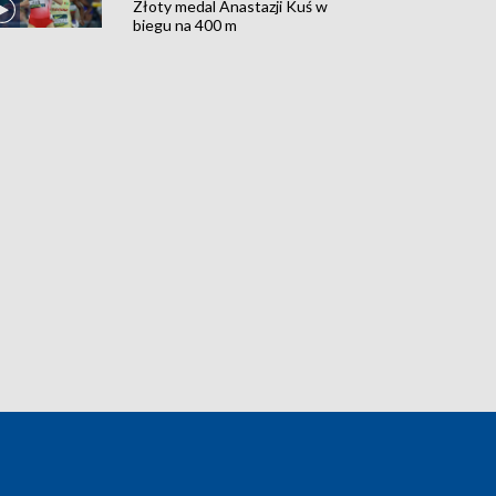
Złoty medal Anastazji Kuś w
biegu na 400 m