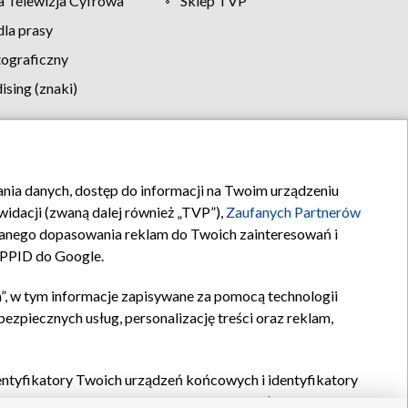
 Telewizja Cyfrowa
Sklep TVP
la prasy
tograficzny
sing (znaki)
klamy
Kontakt
rania danych, dostęp do informacji na Twoim urządzeniu
idacji (zwaną dalej również „TVP”),
Zaufanych Partnerów
anego dopasowania reklam do Twoich zainteresowań i
a PPID do Google.
”, w tym informacje zapisywane za pomocą technologii
zpiecznych usług, personalizację treści oraz reklam,
identyfikatory Twoich urządzeń końcowych i identyfikatory
P,
Zaufanych Partnerów z IAB
oraz pozostałych
Zaufanych