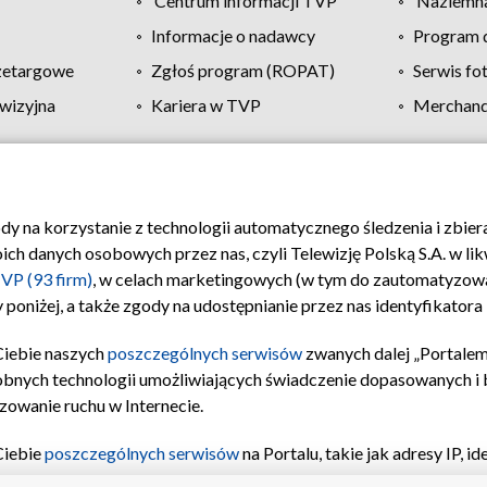
Centrum informacji TVP
Naziemna
Informacje o nadawcy
Program d
zetargowe
Zgłoś program (ROPAT)
Serwis fo
wizyjna
Kariera w TVP
Merchandi
Polityka prywatności
Moje zgody
Pomoc
Biuro re
ody na korzystanie z technologii automatycznego śledzenia i zbie
 danych osobowych przez nas, czyli Telewizję Polską S.A. w likw
VP (93 firm)
, w celach marketingowych (w tym do zautomatyzow
 poniżej, a także zgody na udostępnianie przez nas identyfikator
Ciebie naszych
poszczególnych serwisów
zwanych dalej „Portalem
obnych technologii umożliwiających świadczenie dopasowanych i be
zowanie ruchu w Internecie.
Ciebie
poszczególnych serwisów
na Portalu, takie jak adresy IP, 
sach Portalu czy historia odwiedzin będą przetwarzane przez TV