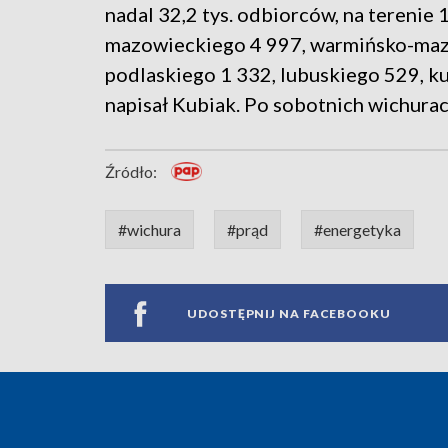
nadal 32,2 tys. odbiorców, na terenie
mazowieckiego 4 997, warmińsko-mazu
podlaskiego 1 332, lubuskiego 529, k
napisał Kubiak. Po sobotnich wichurac
Źródło:
#wichura
#prąd
#energetyka
UDOSTĘPNIJ NA FACEBOOKU