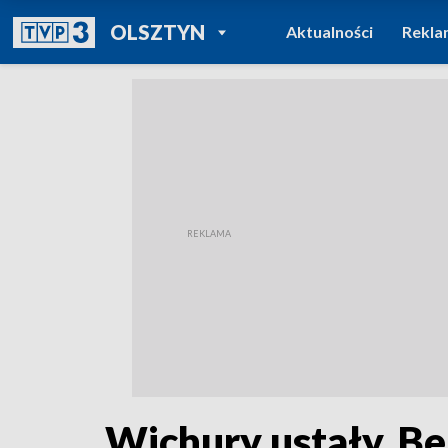
POWRÓT DO
OLSZTYN
Aktualności
Rekla
TVP REGIONY
Wichury ustały. Be