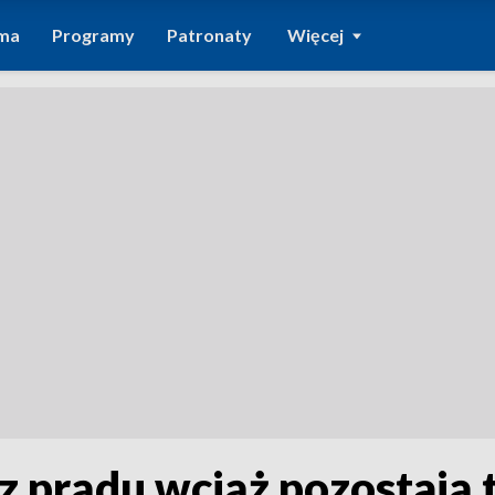
ma
Programy
Patronaty
Więcej
z prądu wciąż pozostają t