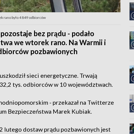
ek rano było 4 849 odbiorców
pozostaje bez prądu - podało
wa we wtorek rano. Na Warmii i
odbiorców pozbawionych
 uszkodził sieci energetyczne. Trwają
t 32,2 tys. odbiorców w 10 województwach.
achodniopomorskim - przekazał na Twitterze
um Bezpieczeństwa Marek Kubiak.
22 lutego dostaw prądu pozbawionych jest