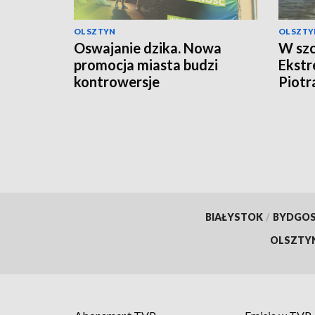
OLSZTYN
OLSZTY
Oswajanie dzika. Nowa
W szc
promocja miasta budzi
Ekst
kontrowersje
Piotr
BIAŁYSTOK
/
BYDGO
OLSZTY