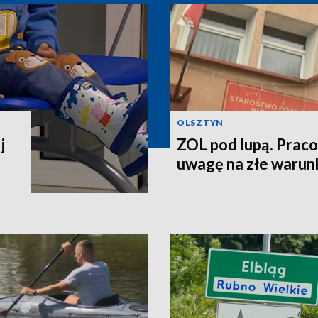
OLSZTYN
j
ZOL pod lupą. Prac
uwagę na złe warun