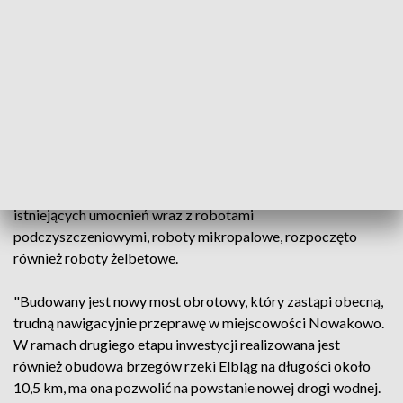
Prace w ramach drugiego etapu obejmują, między innymi,
nowe rozwiązanie drogowe z ponad stumetrowym mostem
obrotowym, likwidującym barierę komunikacyjną w
miejscowości Nowakowo" - dodał wiceminister
infrastruktury Marek Gróbarczyk.
Aktualnie w ramach inwestycji, wykonawca drugiego etapu,
firma Budimex wykonuje roboty hydrotechniczne, takie jak:
pogrążanie ścianki szczelnej, roboty rozbiórkowe
istniejących umocnień wraz z robotami
podczyszczeniowymi, roboty mikropalowe, rozpoczęto
również roboty żelbetowe.
"Budowany jest nowy most obrotowy, który zastąpi obecną,
trudną nawigacyjnie przeprawę w miejscowości Nowakowo.
W ramach drugiego etapu inwestycji realizowana jest
również obudowa brzegów rzeki Elbląg na długości około
10,5 km, ma ona pozwolić na powstanie nowej drogi wodnej.