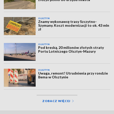
OLSZTYN
Znamy wykonawcę trasy Szczytno-
Szymany. Koszt modernizacji to ok. 43 mln
zł
OLSZTYN
Pod kreską. 20 milionów złotych straty
Portu Lotniczego Olsztyn-Mazury
OLSZTYN
Uwaga, remont! Utrudnienia przy rondzie
Bema w Olsztynie
ZOBACZ WIĘCEJ