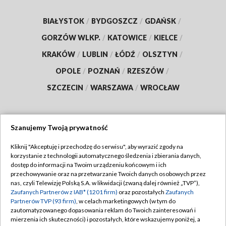
BIAŁYSTOK
/
BYDGOSZCZ
/
GDAŃSK
/
GORZÓW WLKP.
/
KATOWICE
/
KIELCE
/
KRAKÓW
/
LUBLIN
/
ŁÓDŹ
/
OLSZTYN
/
OPOLE
/
POZNAŃ
/
RZESZÓW
/
SZCZECIN
/
WARSZAWA
/
WROCŁAW
Szanujemy Twoją prywatność
Dołącz do nas:
Kliknij "Akceptuję i przechodzę do serwisu", aby wyrazić zgody na
korzystanie z technologii automatycznego śledzenia i zbierania danych,
TVP
dostęp do informacji na Twoim urządzeniu końcowym i ich
Abonament TVP
przechowywanie oraz na przetwarzanie Twoich danych osobowych przez
Regulamin TVP
nas, czyli Telewizję Polską S.A. w likwidacji (zwaną dalej również „TVP”),
Emisja w TVP
Polityka prywatności
Zaufanych Partnerów z IAB* (1201 firm)
oraz pozostałych
Zaufanych
Partnerów TVP (93 firm)
, w celach marketingowych (w tym do
Centrum informacji TVP
Moje zgody
zautomatyzowanego dopasowania reklam do Twoich zainteresowań i
mierzenia ich skuteczności) i pozostałych, które wskazujemy poniżej, a
Naziemna Telewizja Cyfrowa
Pomoc