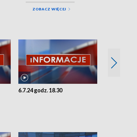
ZOBACZ WIĘCEJ
6.7.24 godz. 18.30
5.7.24 godz. 