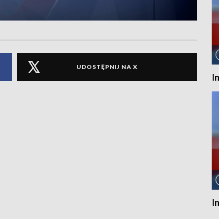
UDOSTĘPNIJ NA X
I
I