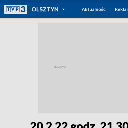
POWRÓT DO
OLSZTYN
Aktualności
Rekla
TVP REGIONY
20.2.22 godz. 21.3