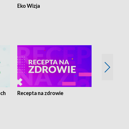
Eko Wizja
ach
Recepta na zdrowie
Wybieram z