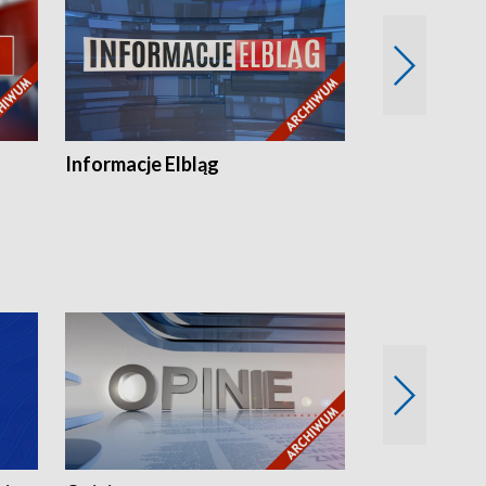
Informacje Elbląg
Wstaje nowy