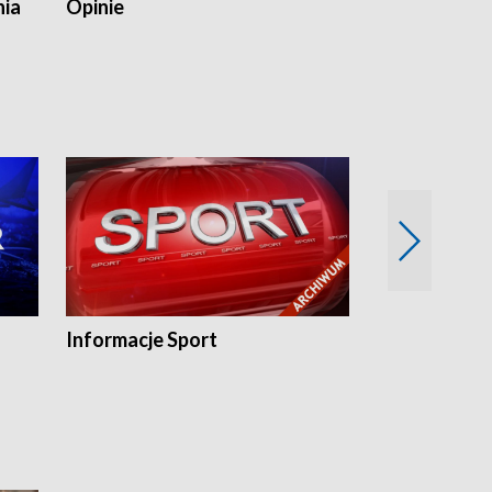
nia
Opinie
Opinie Elblą
Informacje Sport
Flesz sport