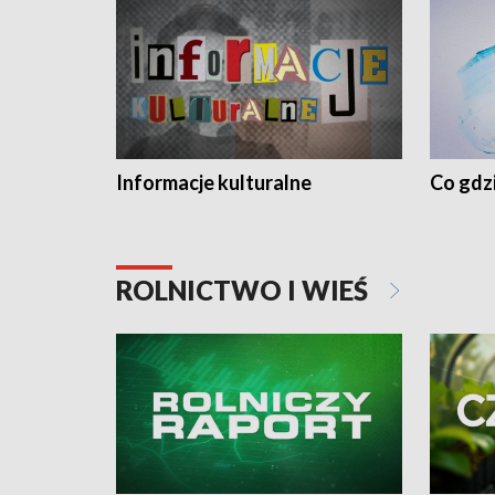
Informacje kulturalne
Co gdzi
ROLNICTWO I WIEŚ