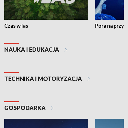
Czas w las
Pora na przyr
NAUKA I EDUKACJA
TECHNIKA I MOTORYZACJA
GOSPODARKA