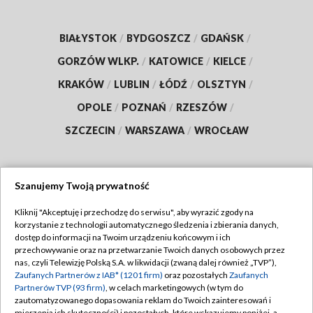
BIAŁYSTOK
/
BYDGOSZCZ
/
GDAŃSK
/
GORZÓW WLKP.
/
KATOWICE
/
KIELCE
/
KRAKÓW
/
LUBLIN
/
ŁÓDŹ
/
OLSZTYN
/
OPOLE
/
POZNAŃ
/
RZESZÓW
/
SZCZECIN
/
WARSZAWA
/
WROCŁAW
Szanujemy Twoją prywatność
Dołącz do nas:
Kliknij "Akceptuję i przechodzę do serwisu", aby wyrazić zgody na
korzystanie z technologii automatycznego śledzenia i zbierania danych,
TVP
dostęp do informacji na Twoim urządzeniu końcowym i ich
Abonament TVP
przechowywanie oraz na przetwarzanie Twoich danych osobowych przez
Regulamin TVP
nas, czyli Telewizję Polską S.A. w likwidacji (zwaną dalej również „TVP”),
Emisja w TVP
Zaufanych Partnerów z IAB* (1201 firm)
oraz pozostałych
Zaufanych
Polityka prywatności
Partnerów TVP (93 firm)
, w celach marketingowych (w tym do
Centrum informacji TVP
Moje zgody
zautomatyzowanego dopasowania reklam do Twoich zainteresowań i
mierzenia ich skuteczności) i pozostałych, które wskazujemy poniżej, a