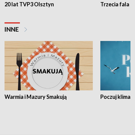
20 lat TVP3 Olsztyn
Trzecia fala -
INNE
Warmia i Mazury Smakują
Poczuj klimat