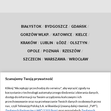
BIAŁYSTOK
/
BYDGOSZCZ
/
GDAŃSK
/
GORZÓW WLKP.
/
KATOWICE
/
KIELCE
/
KRAKÓW
/
LUBLIN
/
ŁÓDŹ
/
OLSZTYN
/
OPOLE
/
POZNAŃ
/
RZESZÓW
/
SZCZECIN
/
WARSZAWA
/
WROCŁAW
Szanujemy Twoją prywatność
Dołącz do nas:
Kliknij "Akceptuję i przechodzę do serwisu", aby wyrazić zgody na
korzystanie z technologii automatycznego śledzenia i zbierania danych,
TVP
dostęp do informacji na Twoim urządzeniu końcowym i ich
Abonament TVP
przechowywanie oraz na przetwarzanie Twoich danych osobowych przez
Regulamin TVP
nas, czyli Telewizję Polską S.A. w likwidacji (zwaną dalej również „TVP”),
Emisja w TVP
Zaufanych Partnerów z IAB* (1201 firm)
oraz pozostałych
Zaufanych
Polityka prywatności