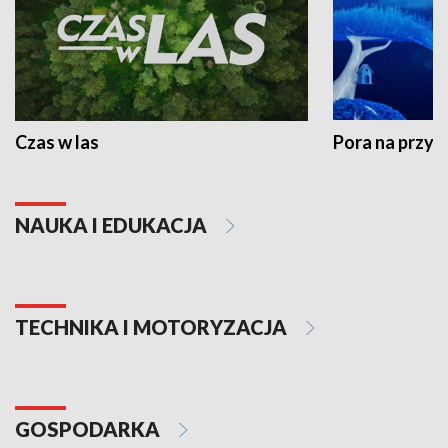
Czas w las
Pora na przyr
NAUKA I EDUKACJA
TECHNIKA I MOTORYZACJA
GOSPODARKA