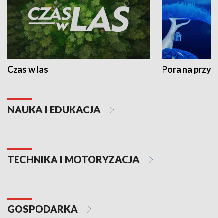
Czas w las
Pora na przyr
NAUKA I EDUKACJA
TECHNIKA I MOTORYZACJA
GOSPODARKA