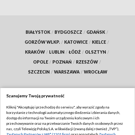
BIAŁYSTOK
/
BYDGOSZCZ
/
GDAŃSK
/
GORZÓW WLKP.
/
KATOWICE
/
KIELCE
/
KRAKÓW
/
LUBLIN
/
ŁÓDŹ
/
OLSZTYN
/
OPOLE
/
POZNAŃ
/
RZESZÓW
/
SZCZECIN
/
WARSZAWA
/
WROCŁAW
Szanujemy Twoją prywatność
Dołącz do nas:
Kliknij "Akceptuję i przechodzę do serwisu", aby wyrazić zgody na
korzystanie z technologii automatycznego śledzenia i zbierania danych,
TVP
dostęp do informacji na Twoim urządzeniu końcowym i ich
Abonament TVP
przechowywanie oraz na przetwarzanie Twoich danych osobowych przez
Regulamin TVP
nas, czyli Telewizję Polską S.A. w likwidacji (zwaną dalej również „TVP”),
Emisja w TVP
Zaufanych Partnerów z IAB* (1201 firm)
oraz pozostałych
Zaufanych
Polityka prywatności