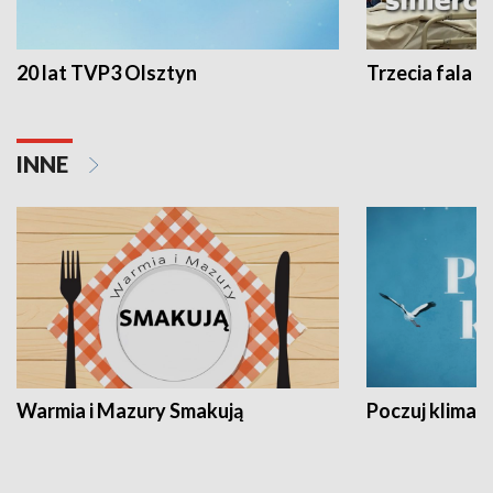
20 lat TVP3 Olsztyn
Trzecia fala -
INNE
Warmia i Mazury Smakują
Poczuj klimat