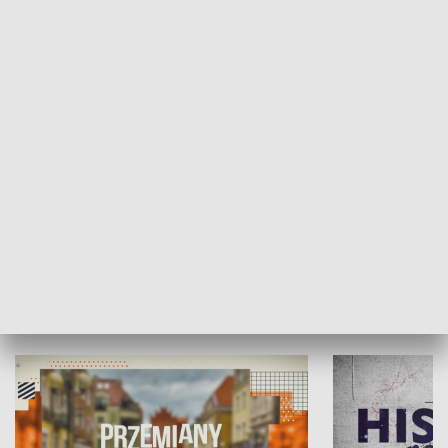
SPOŁECZEŃSTWO
Moje miejsce
Winda region
HISTORIA