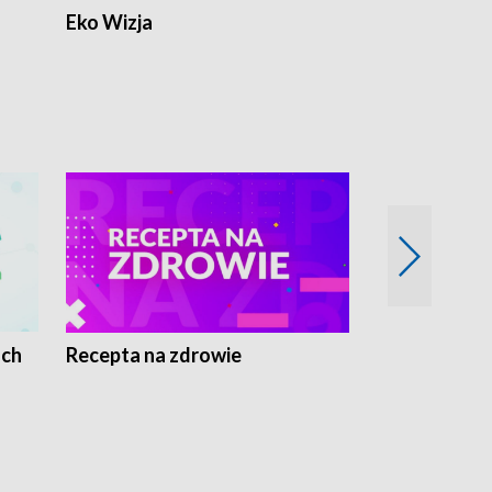
Eko Wizja
ach
Recepta na zdrowie
Wybieram z