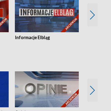
Informacje Elbląg
Wstaje nowy