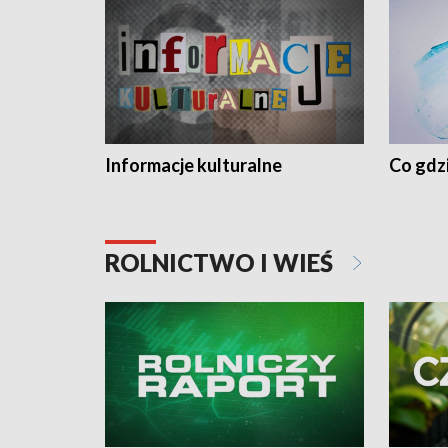
Informacje kulturalne
Co gdzi
ROLNICTWO I WIEŚ