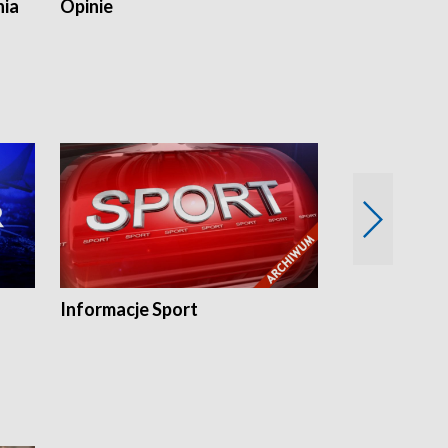
nia
Opinie
Opinie Elblą
Informacje Sport
Flesz sport