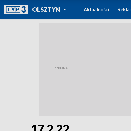
POWRÓT DO
OLSZTYN
Aktualności
Rekla
TVP REGIONY
17.2.22