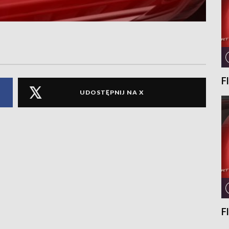
F
UDOSTĘPNIJ NA X
F