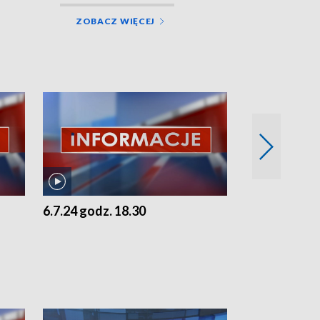
ZOBACZ WIĘCEJ
6.7.24 godz. 18.30
5.7.24 godz. 