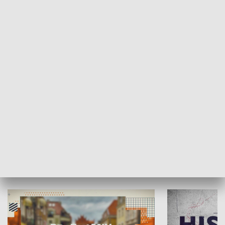
SPOŁECZEŃSTWO
Moje miejsce
Winda region
HISTORIA