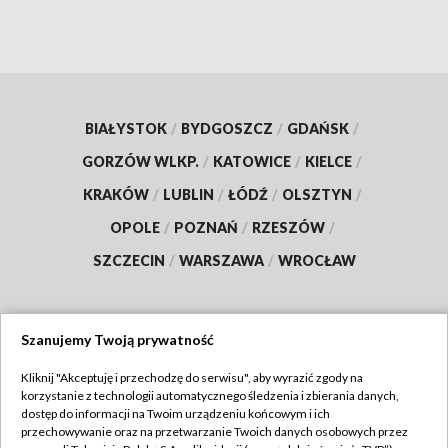
BIAŁYSTOK
/
BYDGOSZCZ
/
GDAŃSK
/
GORZÓW WLKP.
/
KATOWICE
/
KIELCE
/
KRAKÓW
/
LUBLIN
/
ŁÓDŹ
/
OLSZTYN
/
OPOLE
/
POZNAŃ
/
RZESZÓW
/
SZCZECIN
/
WARSZAWA
/
WROCŁAW
Szanujemy Twoją prywatność
Dołącz do nas:
Kliknij "Akceptuję i przechodzę do serwisu", aby wyrazić zgody na
korzystanie z technologii automatycznego śledzenia i zbierania danych,
TVP
dostęp do informacji na Twoim urządzeniu końcowym i ich
Abonament TVP
przechowywanie oraz na przetwarzanie Twoich danych osobowych przez
Regulamin TVP