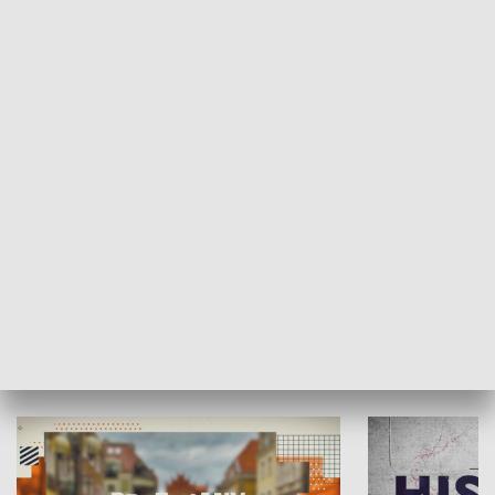
SPOŁECZEŃSTWO
Moje miejsce
Winda region
HISTORIA