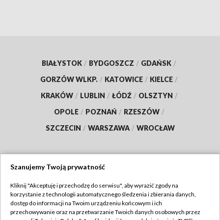
BIAŁYSTOK
/
BYDGOSZCZ
/
GDAŃSK
/
GORZÓW WLKP.
/
KATOWICE
/
KIELCE
/
KRAKÓW
/
LUBLIN
/
ŁÓDŹ
/
OLSZTYN
/
OPOLE
/
POZNAŃ
/
RZESZÓW
/
SZCZECIN
/
WARSZAWA
/
WROCŁAW
Szanujemy Twoją prywatność
Dołącz do nas:
Kliknij "Akceptuję i przechodzę do serwisu", aby wyrazić zgody na
korzystanie z technologii automatycznego śledzenia i zbierania danych,
TVP
dostęp do informacji na Twoim urządzeniu końcowym i ich
Abonament TVP
przechowywanie oraz na przetwarzanie Twoich danych osobowych przez
Regulamin TVP