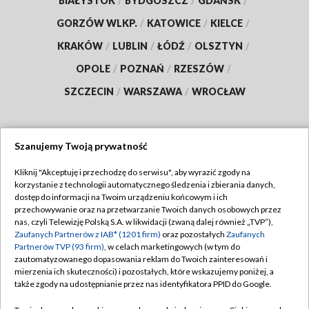
BIAŁYSTOK
/
BYDGOSZCZ
/
GDAŃSK
/
GORZÓW WLKP.
/
KATOWICE
/
KIELCE
/
KRAKÓW
/
LUBLIN
/
ŁÓDŹ
/
OLSZTYN
/
OPOLE
/
POZNAŃ
/
RZESZÓW
/
SZCZECIN
/
WARSZAWA
/
WROCŁAW
Szanujemy Twoją prywatność
Dołącz do nas:
Kliknij "Akceptuję i przechodzę do serwisu", aby wyrazić zgody na
korzystanie z technologii automatycznego śledzenia i zbierania danych,
TVP
dostęp do informacji na Twoim urządzeniu końcowym i ich
Abonament TVP
przechowywanie oraz na przetwarzanie Twoich danych osobowych przez
Regulamin TVP
nas, czyli Telewizję Polską S.A. w likwidacji (zwaną dalej również „TVP”),
Emisja w TVP
Polityka prywatności
Zaufanych Partnerów z IAB* (1201 firm)
oraz pozostałych
Zaufanych
Partnerów TVP (93 firm)
, w celach marketingowych (w tym do
Centrum informacji TVP
Moje zgody
zautomatyzowanego dopasowania reklam do Twoich zainteresowań i
mierzenia ich skuteczności) i pozostałych, które wskazujemy poniżej, a
Naziemna Telewizja Cyfrowa
Pomoc
także zgody na udostępnianie przez nas identyfikatora PPID do Google.
Sklep TVP
Biuro reklamy