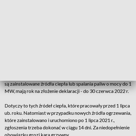
wszystkich osób i zarządców do tego zobowiązanych, bo w
mieście jest ponad 12,8 tys. tzw. punktów adresowych.
Olsztyński urząd miasta przypomina, że deklaracje można
składać elektronicznie, wykorzystując do tego profil zaufany,
e-dowód czy podpis kwalifikowany, albo w wersji
papierowej, wysyłając formularz tradycyjną pocztą lub
składając osobiście w ratuszu.
Zgodnie z prawem, od 1 lipca 2021 roku właściciele domów,
zarządy budynków, również tych niemieszkalnych, w których
są zainstalowane źródła ciepła lub spalania paliw o mocy do 1
MW, mają rok na złożenie deklaracji - do 30 czerwca 2022 r.
Dotyczy to tych źródeł ciepła, które pracowały przed 1 lipca
ub. roku. Natomiast w przypadku nowych źródła ogrzewania,
które zainstalowano i uruchomiono po 1 lipca 2021 r.,
zgłoszenia trzeba dokonać w ciągu 14 dni. Za niedopełnienie
obowiązku grozi kara grzywny.