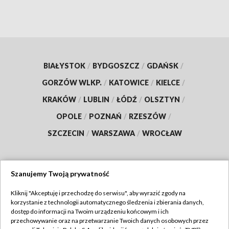
BIAŁYSTOK
/
BYDGOSZCZ
/
GDAŃSK
/
GORZÓW WLKP.
/
KATOWICE
/
KIELCE
/
KRAKÓW
/
LUBLIN
/
ŁÓDŹ
/
OLSZTYN
/
OPOLE
/
POZNAŃ
/
RZESZÓW
/
SZCZECIN
/
WARSZAWA
/
WROCŁAW
Szanujemy Twoją prywatność
Dołącz do nas:
Kliknij "Akceptuję i przechodzę do serwisu", aby wyrazić zgody na
korzystanie z technologii automatycznego śledzenia i zbierania danych,
TVP
dostęp do informacji na Twoim urządzeniu końcowym i ich
Abonament TVP
przechowywanie oraz na przetwarzanie Twoich danych osobowych przez
Regulamin TVP