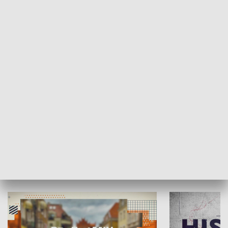
SPOŁECZEŃSTWO
Moje miejsce
Winda region
HISTORIA