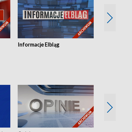
Informacje Elbląg
Wstaje nowy