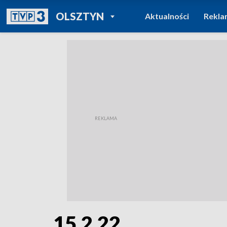
POWRÓT DO
OLSZTYN
Aktualności
Rekla
TVP REGIONY
15.2.22