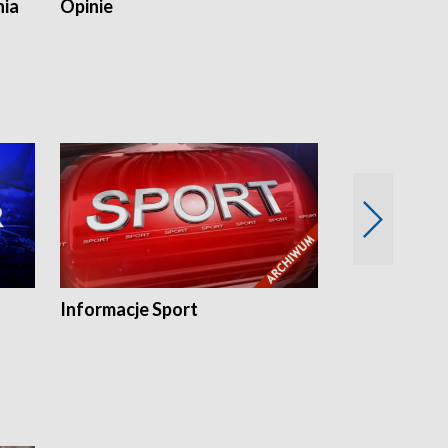
nia
Opinie
Opinie Elblą
Informacje Sport
Flesz sport