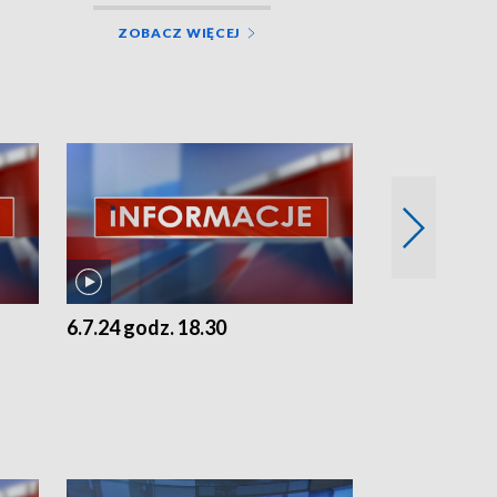
ZOBACZ WIĘCEJ
6.7.24 godz. 18.30
5.7.24 godz. 