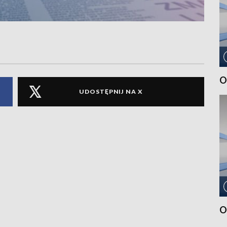
O
UDOSTĘPNIJ NA X
O