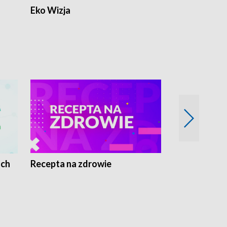
Eko Wizja
ach
Recepta na zdrowie
Wybieram z