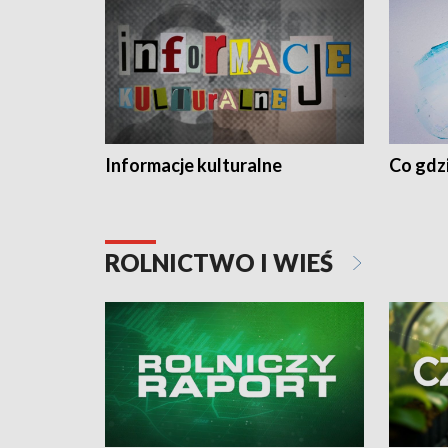
Informacje kulturalne
Co gdzi
ROLNICTWO I WIEŚ