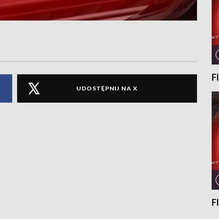
F
UDOSTĘPNIJ NA X
F