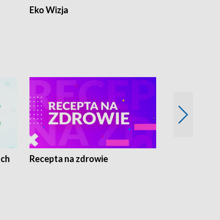
Eko Wizja
ach
Recepta na zdrowie
Wybieram z