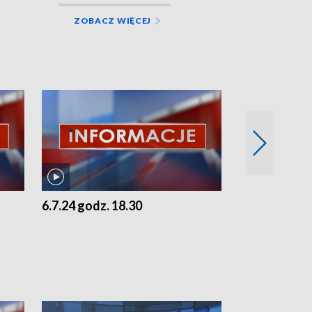
ZOBACZ WIĘCEJ
6.7.24 godz. 18.30
5.7.24 godz. 