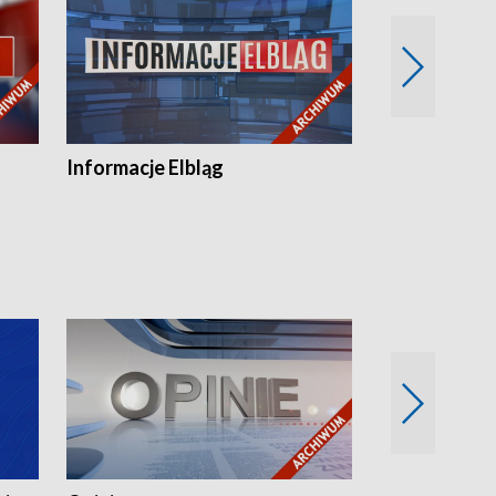
Informacje Elbląg
Wstaje nowy