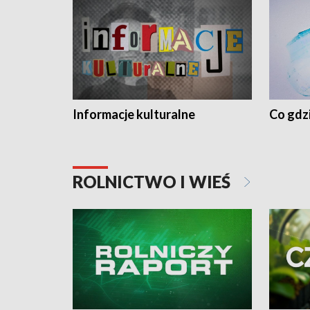
Informacje kulturalne
Co gdzi
ROLNICTWO I WIEŚ