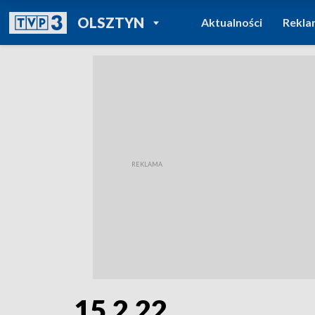
POWRÓT DO
OLSZTYN
Aktualności
Rekla
TVP REGIONY
15.2.22