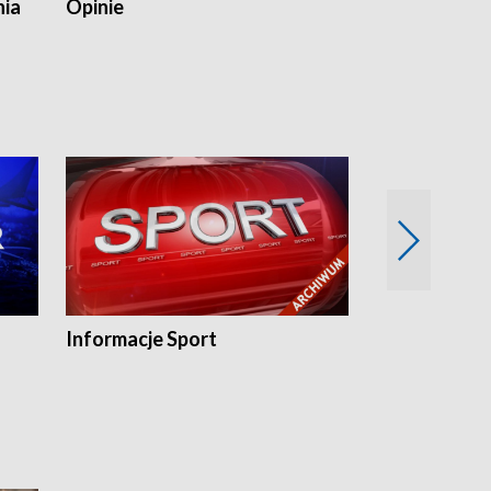
nia
Opinie
Opinie Elblą
Informacje Sport
Flesz sport