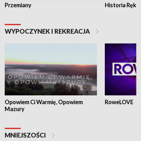
Przemiany
Historia Ręką
WYPOCZYNEK I REKREACJA
Opowiem Ci Warmię, Opowiem
RoweLOVE
Mazury
MNIEJSZOŚCI