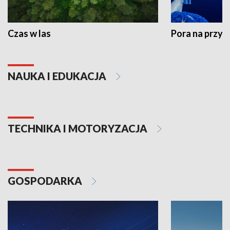
Czas w las
Pora na przyr
NAUKA I EDUKACJA
TECHNIKA I MOTORYZACJA
GOSPODARKA