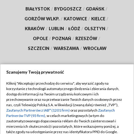
BIAŁYSTOK
/
BYDGOSZCZ
/
GDAŃSK
/
GORZÓW WLKP.
/
KATOWICE
/
KIELCE
/
KRAKÓW
/
LUBLIN
/
ŁÓDŹ
/
OLSZTYN
/
OPOLE
/
POZNAŃ
/
RZESZÓW
/
SZCZECIN
/
WARSZAWA
/
WROCŁAW
Szanujemy Twoją prywatność
Dołącz do nas:
Kliknij "Akceptuję i przechodzę do serwisu", aby wyrazić zgody na
korzystanie z technologii automatycznego śledzenia i zbierania danych,
TVP
dostęp do informacji na Twoim urządzeniu końcowym i ich
Abonament TVP
przechowywanie oraz na przetwarzanie Twoich danych osobowych przez
Regulamin TVP
nas, czyli Telewizję Polską S.A. w likwidacji (zwaną dalej również „TVP”),
Emisja w TVP
Zaufanych Partnerów z IAB* (1201 firm)
oraz pozostałych
Zaufanych
Polityka prywatności
Partnerów TVP (93 firm)
, w celach marketingowych (w tym do
Centrum informacji TVP
Moje zgody
zautomatyzowanego dopasowania reklam do Twoich zainteresowań i
mierzenia ich skuteczności) i pozostałych, które wskazujemy poniżej, a
Naziemna Telewizja Cyfrowa
Pomoc
także zgody na udostępnianie przez nas identyfikatora PPID do Google.