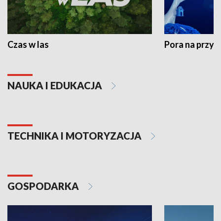
Czas w las
Pora na przyr
NAUKA I EDUKACJA
TECHNIKA I MOTORYZACJA
GOSPODARKA