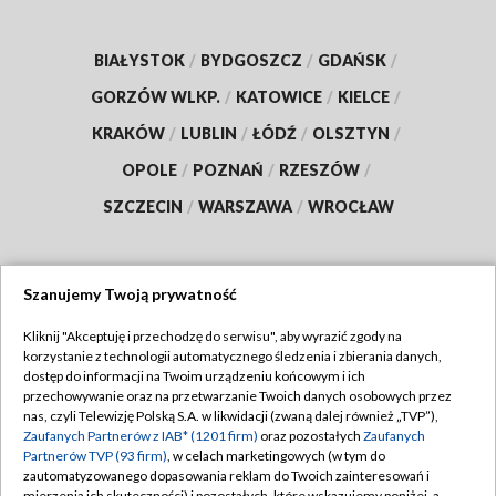
BIAŁYSTOK
/
BYDGOSZCZ
/
GDAŃSK
/
GORZÓW WLKP.
/
KATOWICE
/
KIELCE
/
KRAKÓW
/
LUBLIN
/
ŁÓDŹ
/
OLSZTYN
/
OPOLE
/
POZNAŃ
/
RZESZÓW
/
SZCZECIN
/
WARSZAWA
/
WROCŁAW
Szanujemy Twoją prywatność
Dołącz do nas:
Kliknij "Akceptuję i przechodzę do serwisu", aby wyrazić zgody na
korzystanie z technologii automatycznego śledzenia i zbierania danych,
TVP
dostęp do informacji na Twoim urządzeniu końcowym i ich
Abonament TVP
przechowywanie oraz na przetwarzanie Twoich danych osobowych przez
Regulamin TVP
nas, czyli Telewizję Polską S.A. w likwidacji (zwaną dalej również „TVP”),
Emisja w TVP
Zaufanych Partnerów z IAB* (1201 firm)
oraz pozostałych
Zaufanych
Polityka prywatności
Partnerów TVP (93 firm)
, w celach marketingowych (w tym do
Centrum informacji TVP
Moje zgody
zautomatyzowanego dopasowania reklam do Twoich zainteresowań i
mierzenia ich skuteczności) i pozostałych, które wskazujemy poniżej, a