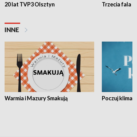
20 lat TVP3 Olsztyn
Trzecia fala -
INNE
Warmia i Mazury Smakują
Poczuj klimat