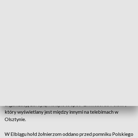
pomnikiem AK. Z okazji rocznicy IPN przygotował
też wystawę, przedstawiającą fakty związane z
powstaniem i rozwojem tej organizacji.
Rocznicę powołania AK w Olsztynie uczczono przed
pomnikiem na skrzyżowaniu ulic Dąbrowszczaków i
Piłsudskiego. Przedstawiciele władz, służb mundurowych,
lokalnych organizacji i mieszkańcy złożyli wieńce i zapalili
znicze. Specjalnie na tę okazję powstała też wystawa
przedstawiająca fakty związane z powstaniem i rozwojem
AK.
To jedno z wielu przedsięwzięć przygotowanych przez
Instytut Pamięci Narodowej, które ma upamiętniać tę
organizację zbrojną. Kolejne to spot "Z miłości do Polski",
który wyświetlany jest między innymi na telebimach w
Olsztynie.
W Elblągu hołd żołnierzom oddano przed pomniku Polskiego