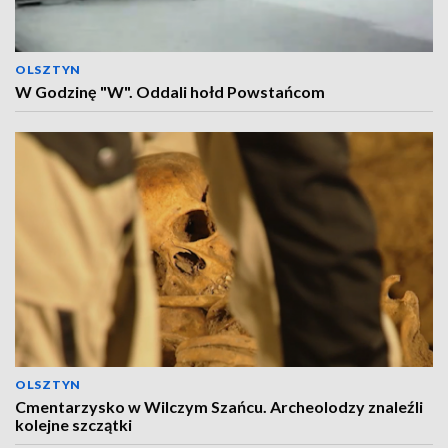
OLSZTYN
W Godzinę "W". Oddali hołd Powstańcom
OLSZTYN
Cmentarzysko w Wilczym Szańcu. Archeolodzy znaleźli
kolejne szczątki