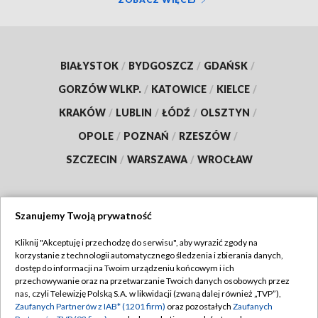
BIAŁYSTOK
/
BYDGOSZCZ
/
GDAŃSK
/
GORZÓW WLKP.
/
KATOWICE
/
KIELCE
/
KRAKÓW
/
LUBLIN
/
ŁÓDŹ
/
OLSZTYN
/
OPOLE
/
POZNAŃ
/
RZESZÓW
/
SZCZECIN
/
WARSZAWA
/
WROCŁAW
Szanujemy Twoją prywatność
Dołącz do nas:
Kliknij "Akceptuję i przechodzę do serwisu", aby wyrazić zgody na
korzystanie z technologii automatycznego śledzenia i zbierania danych,
TVP
dostęp do informacji na Twoim urządzeniu końcowym i ich
Abonament TVP
przechowywanie oraz na przetwarzanie Twoich danych osobowych przez
Regulamin TVP
nas, czyli Telewizję Polską S.A. w likwidacji (zwaną dalej również „TVP”),
Emisja w TVP
Zaufanych Partnerów z IAB* (1201 firm)
oraz pozostałych
Zaufanych
Polityka prywatności