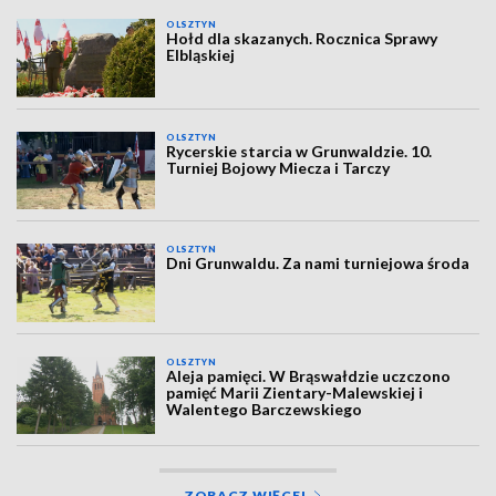
OLSZTYN
Hołd dla skazanych. Rocznica Sprawy
Elbląskiej
OLSZTYN
Rycerskie starcia w Grunwaldzie. 10.
Turniej Bojowy Miecza i Tarczy
OLSZTYN
Dni Grunwaldu. Za nami turniejowa środa
OLSZTYN
Aleja pamięci. W Brąswałdzie uczczono
pamięć Marii Zientary-Malewskiej i
Walentego Barczewskiego
ZOBACZ WIĘCEJ