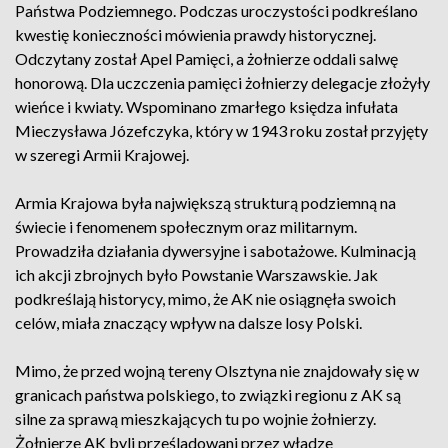
Państwa Podziemnego. Podczas uroczystości podkreślano
kwestię konieczności mówienia prawdy historycznej.
Odczytany został Apel Pamięci, a żołnierze oddali salwę
honorową. Dla uczczenia pamięci żołnierzy delegacje złożyły
wieńce i kwiaty. Wspominano zmarłego księdza infułata
Mieczysława Józefczyka, który w 1943 roku został przyjęty
w szeregi Armii Krajowej.
Armia Krajowa była największą strukturą podziemną na
świecie i fenomenem społecznym oraz militarnym.
Prowadziła działania dywersyjne i sabotażowe. Kulminacją
ich akcji zbrojnych było Powstanie Warszawskie. Jak
podkreślają historycy, mimo, że AK nie osiągnęła swoich
celów, miała znaczący wpływ na dalsze losy Polski.
Mimo, że przed wojną tereny Olsztyna nie znajdowały się w
granicach państwa polskiego, to związki regionu z AK są
silne za sprawą mieszkających tu po wojnie żołnierzy.
Żołnierze AK byli prześladowani przez władze