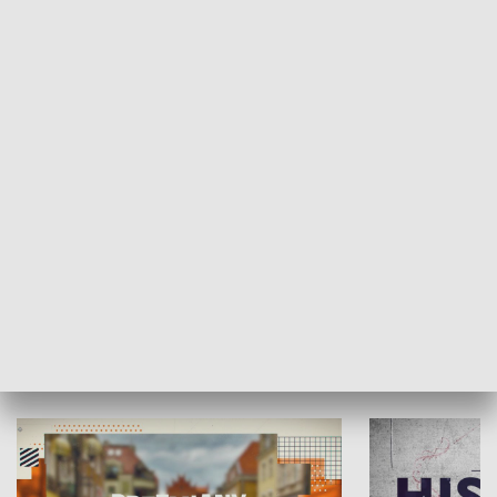
SPOŁECZEŃSTWO
Moje miejsce
Winda region
HISTORIA