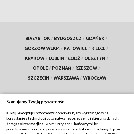
BIAŁYSTOK
/
BYDGOSZCZ
/
GDAŃSK
/
GORZÓW WLKP.
/
KATOWICE
/
KIELCE
/
KRAKÓW
/
LUBLIN
/
ŁÓDŹ
/
OLSZTYN
/
OPOLE
/
POZNAŃ
/
RZESZÓW
/
SZCZECIN
/
WARSZAWA
/
WROCŁAW
Szanujemy Twoją prywatność
Dołącz do nas:
Kliknij "Akceptuję i przechodzę do serwisu", aby wyrazić zgody na
korzystanie z technologii automatycznego śledzenia i zbierania danych,
TVP
dostęp do informacji na Twoim urządzeniu końcowym i ich
Abonament TVP
przechowywanie oraz na przetwarzanie Twoich danych osobowych przez
Regulamin TVP