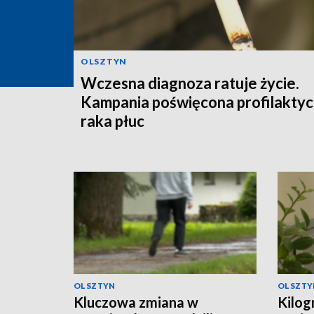
OLSZTYN
Wczesna diagnoza ratuje życie.
Kampania poświęcona profilakty
raka płuc
OLSZTYN
OLSZTY
Kluczowa zmiana w
Kilog