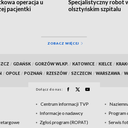
kowa operacja u
Specjalistyczny robot 
zej pacjentki
olsztyńskim szpitalu
ZOBACZ WIĘCEJ
SZCZ
/
GDAŃSK
/
GORZÓW WLKP.
/
KATOWICE
/
KIELCE
/
KRA
N
/
OPOLE
/
POZNAŃ
/
RZESZÓW
/
SZCZECIN
/
WARSZAWA
/
W
Dołącz do nas:
Centrum informacji TVP
Naziemna
Informacje o nadawcy
Program d
zetargowe
Zgłoś program (ROPAT)
Serwis fo