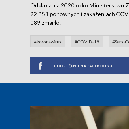
Od 4 marca 2020 roku Ministerstwo Z
22 851 ponownych ) zakażeniach COVI
089 zmarło.
#koronawirus
#COVID-19
#Sars-C
UDOSTĘPNIJ NA FACEBOOKU