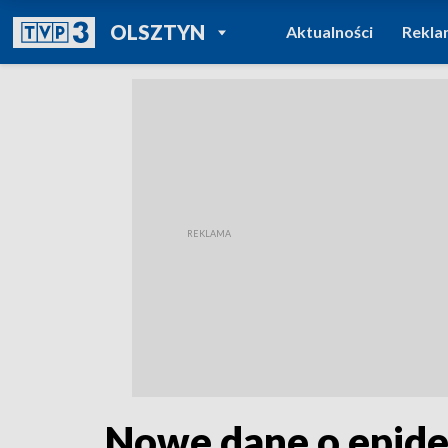
POWRÓT DO
OLSZTYN
Aktualności
Rekla
TVP REGIONY
Nowe dane o epidem