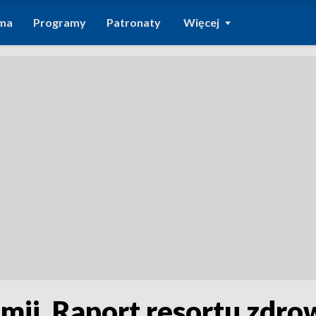
ma
Programy
Patronaty
Więcej
ii. Raport resortu zdro