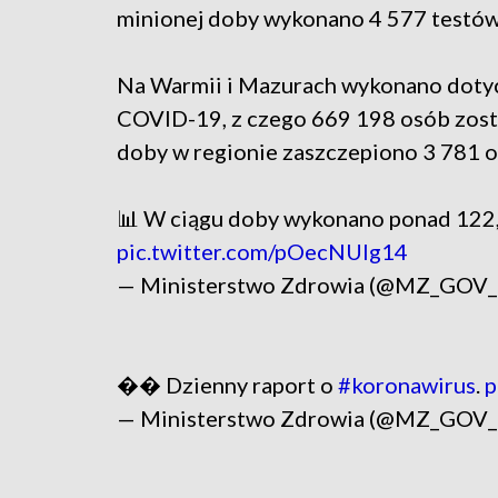
minionej doby wykonano 4 577 testów
Na Warmii i Mazurach wykonano dotyc
COVID-19, z czego 669 198 osób zosta
doby w regionie zaszczepiono 3 781 o
📊 W ciągu doby wykonano ponad 122,
pic.twitter.com/pOecNUIg14
— Ministerstwo Zdrowia (@MZ_GOV
�� Dzienny raport o
#koronawirus
.
p
— Ministerstwo Zdrowia (@MZ_GOV