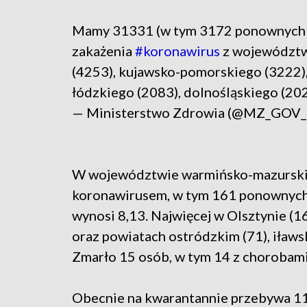
Mamy 31331 (w tym 3172 ponownych 
zakażenia
#koronawirus
z województw
(4253), kujawsko-pomorskiego (3222),
łódzkiego (2083), dolnośląskiego (202
— Ministerstwo Zdrowia (@MZ_GOV
W województwie warmińsko-mazursk
koronawirusem, w tym 161 ponownych.
wynosi 8,13. Najwięcej w Olsztynie (16
oraz powiatach ostródzkim (71), iławsk
Zmarło 15 osób, w tym 14 z chorobami
Obecnie na kwarantannie przebywa 11