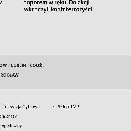
w
toporem w ręku. Do akcji
wkroczyli kontrterroryści
KÓW
/
LUBLIN
/
ŁÓDŹ
/
ROCŁAW
 Telewizja Cyfrowa
Sklep TVP
la prasy
tograficzny