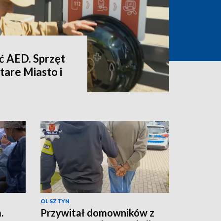
eć AED. Sprzęt
Stare Miasto i
OLSZTYN
.
Przywitał domowników z