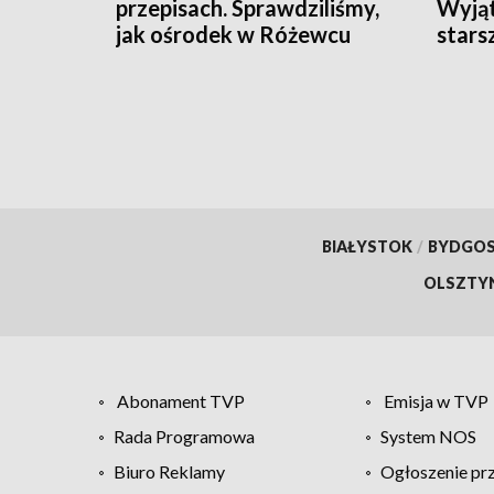
przepisach. Sprawdziliśmy,
Wyjąt
jak ośrodek w Różewcu
stars
pomaga uzależnionym
BIAŁYSTOK
/
BYDGO
OLSZTY
Abonament TVP
Emisja w TVP
Rada Programowa
System NOS
Biuro Reklamy
Ogłoszenie pr