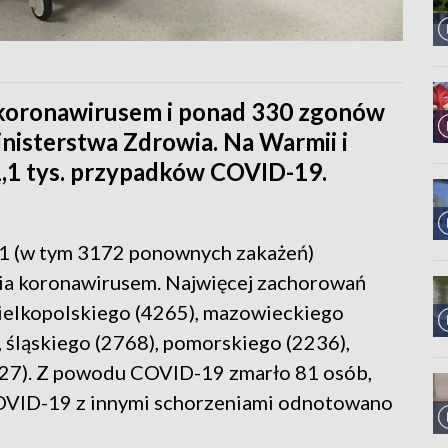
 koronawirusem i ponad 330 zgonów
inisterstwa Zdrowia. Na Warmii i
1 tys. przypadków COVID-19.
31 (w tym 3172 ponownych zakażeń)
ia koronawirusem. Najwięcej zachorowań
elkopolskiego (4265), mazowieckiego
 śląskiego (2768), pomorskiego (2236),
2027). Z powodu COVID-19 zmarło 81 osób,
COVID-19 z innymi schorzeniami odnotowano