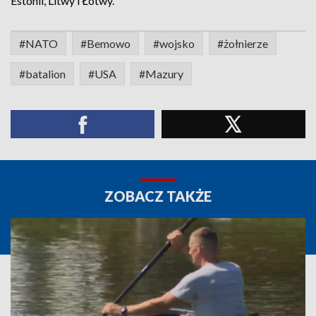
Estonii, Litwy i Łotwy.
#NATO
#Bemowo
#wojsko
#żołnierze
#batalion
#USA
#Mazury
ZOBACZ TAKŻE