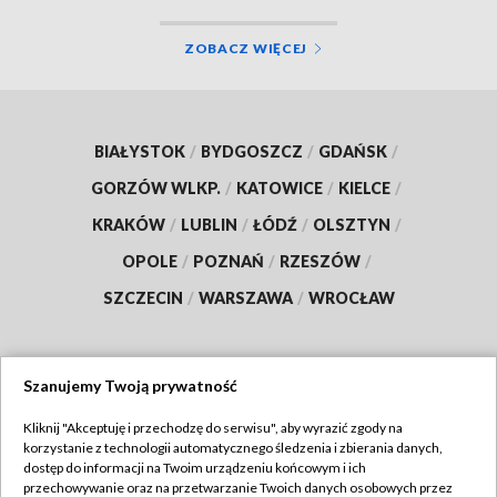
ZOBACZ WIĘCEJ
BIAŁYSTOK
/
BYDGOSZCZ
/
GDAŃSK
/
GORZÓW WLKP.
/
KATOWICE
/
KIELCE
/
KRAKÓW
/
LUBLIN
/
ŁÓDŹ
/
OLSZTYN
/
OPOLE
/
POZNAŃ
/
RZESZÓW
/
SZCZECIN
/
WARSZAWA
/
WROCŁAW
Szanujemy Twoją prywatność
Dołącz do nas:
Kliknij "Akceptuję i przechodzę do serwisu", aby wyrazić zgody na
korzystanie z technologii automatycznego śledzenia i zbierania danych,
TVP
dostęp do informacji na Twoim urządzeniu końcowym i ich
Abonament TVP
przechowywanie oraz na przetwarzanie Twoich danych osobowych przez
Regulamin TVP