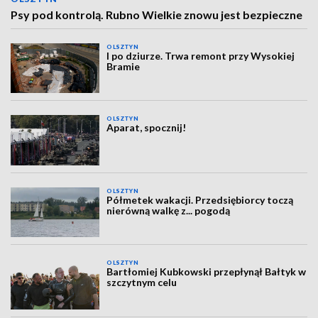
Psy pod kontrolą. Rubno Wielkie znowu jest bezpieczne
OLSZTYN
I po dziurze. Trwa remont przy Wysokiej
Bramie
OLSZTYN
Aparat, spocznij!
OLSZTYN
Półmetek wakacji. Przedsiębiorcy toczą
nierówną walkę z... pogodą
OLSZTYN
Bartłomiej Kubkowski przepłynął Bałtyk w
szczytnym celu