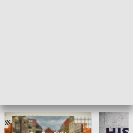
SPOŁECZEŃSTWO
Moje miejsce
Winda region
HISTORIA