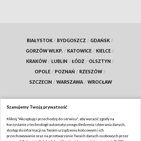
BIAŁYSTOK
/
BYDGOSZCZ
/
GDAŃSK
/
GORZÓW WLKP.
/
KATOWICE
/
KIELCE
/
KRAKÓW
/
LUBLIN
/
ŁÓDŹ
/
OLSZTYN
/
OPOLE
/
POZNAŃ
/
RZESZÓW
/
SZCZECIN
/
WARSZAWA
/
WROCŁAW
Szanujemy Twoją prywatność
Dołącz do nas:
Kliknij "Akceptuję i przechodzę do serwisu", aby wyrazić zgody na
korzystanie z technologii automatycznego śledzenia i zbierania danych,
TVP
dostęp do informacji na Twoim urządzeniu końcowym i ich
Abonament TVP
przechowywanie oraz na przetwarzanie Twoich danych osobowych przez
Regulamin TVP