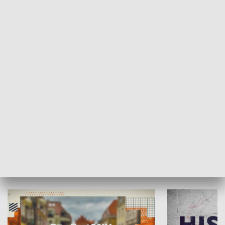
SPOŁECZEŃSTWO
Moje miejsce
Winda region
HISTORIA