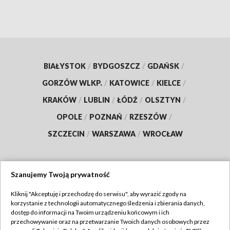
BIAŁYSTOK
/
BYDGOSZCZ
/
GDAŃSK
/
GORZÓW WLKP.
/
KATOWICE
/
KIELCE
/
KRAKÓW
/
LUBLIN
/
ŁÓDŹ
/
OLSZTYN
/
OPOLE
/
POZNAŃ
/
RZESZÓW
/
SZCZECIN
/
WARSZAWA
/
WROCŁAW
Szanujemy Twoją prywatność
Dołącz do nas:
Kliknij "Akceptuję i przechodzę do serwisu", aby wyrazić zgody na
korzystanie z technologii automatycznego śledzenia i zbierania danych,
TVP
dostęp do informacji na Twoim urządzeniu końcowym i ich
Abonament TVP
przechowywanie oraz na przetwarzanie Twoich danych osobowych przez
Regulamin TVP