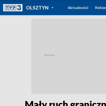
POWRÓT DO
OLSZTYN
Aktualności
Rekla
TVP REGIONY
Mały ruch graniczn