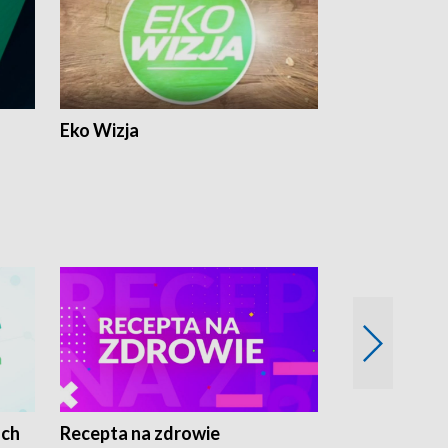
Eko Wizja
ach
Recepta na zdrowie
Wybieram z