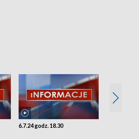
6.7.24 godz. 18.30
5.7.24 godz. 