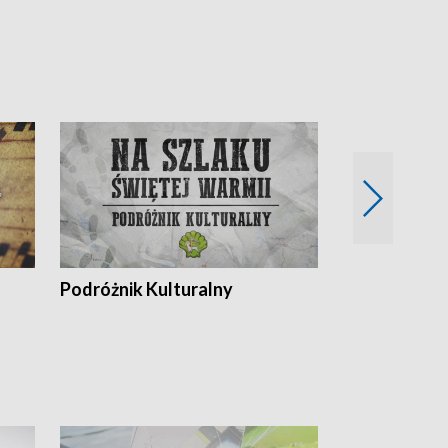
Podróżnik Kulturalny
Okolice Szla