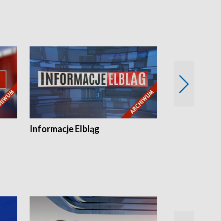
Informacje Elbląg
Wstaje nowy