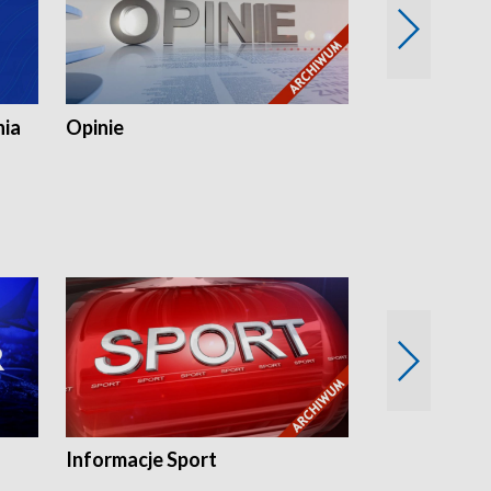
nia
Opinie
Opinie Elblą
Informacje Sport
Flesz sport