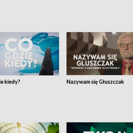
e kiedy?
Nazywam się Głuszczak