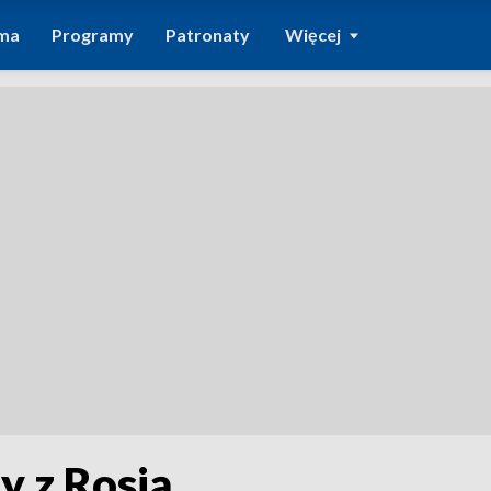
ma
Programy
Patronaty
Więcej
y z Rosją