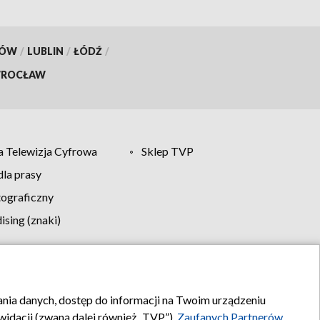
KÓW
/
LUBLIN
/
ŁÓDŹ
/
ROCŁAW
 Telewizja Cyfrowa
Sklep TVP
la prasy
tograficzny
sing (znaki)
klamy
Kontakt
rania danych, dostęp do informacji na Twoim urządzeniu
idacji (zwaną dalej również „TVP”),
Zaufanych Partnerów