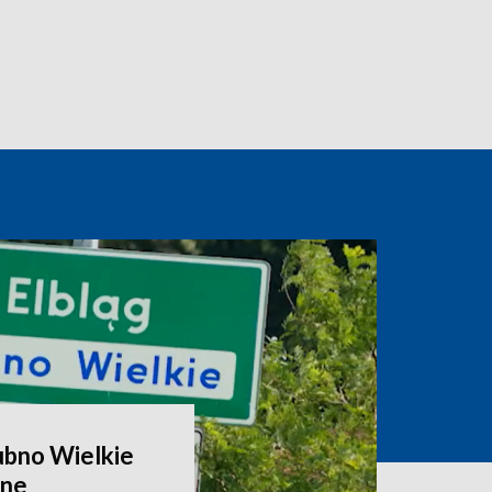
ubno Wielkie
zne