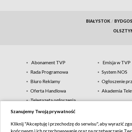
BIAŁYSTOK
/
BYDGO
OLSZTY
Abonament TVP
Emisja w TVP
Rada Programowa
System NOS
Biuro Reklamy
Ogłoszenie pr
Oferta Handlowa
Akademia Tele
Telegazeta ogłoszenia
Szanujemy Twoją prywatność
Regulamin TVP
Kliknij "Akceptuję i przechodzę do serwisu", aby wyrazić zg
końcowym i ich przechowywanie oraz na przetwarzanie Twoich