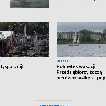
N
OLSZTYN
t, spocznij!
Półmetek wakacji.
Przedsiębiorcy toczą
nierówną walkę z... po
ZOBACZ WIĘCEJ