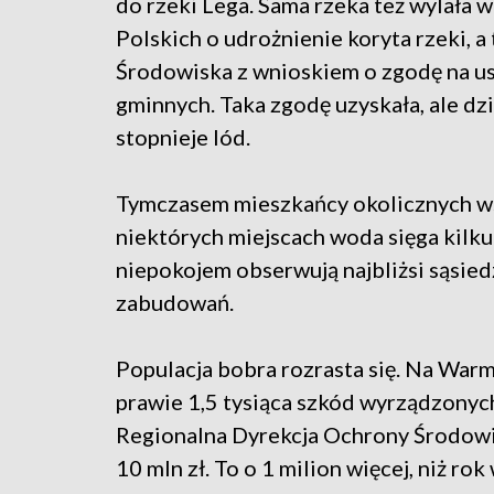
do rzeki Lega. Sama rzeka też wylała 
Polskich o udrożnienie koryta rzeki, 
Środowiska z wnioskiem o zgodę na u
gminnych. Taka zgodę uzyskała, ale dz
stopnieje lód.
Tymczasem mieszkańcy okolicznych wsi
niektórych miejscach woda sięga kilku
niepokojem obserwują najbliżsi sąsiedz
zabudowań.
Populacja bobra rozrasta się. Na War
prawie 1,5 tysiąca szkód wyrządzonyc
Regionalna Dyrekcja Ochrony Środowi
10 mln zł. To o 1 milion więcej, niż rok