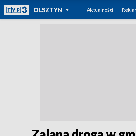
POWRÓT DO
OLSZTYN
Aktualności
Rekla
TVP REGIONY
Zalana droga w gmi