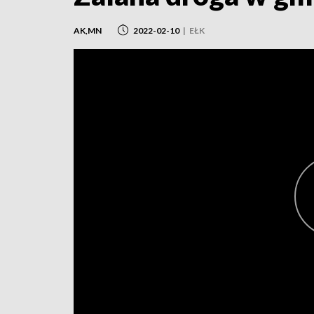
AK,MN
2022-02-10
|
EŁK