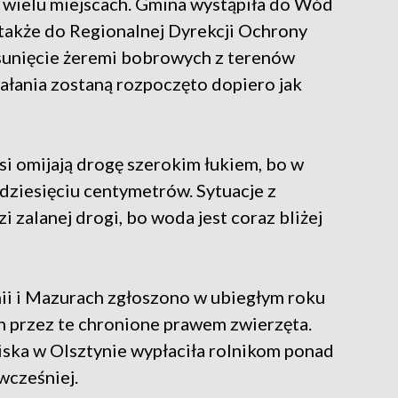
w wielu miejscach. Gmina wystąpiła do Wód
a także do Regionalnej Dyrekcji Ochrony
sunięcie żeremi bobrowych z terenów
iałania zostaną rozpoczęto dopiero jak
 omijają drogę szerokim łukiem, bo w
dziesięciu centymetrów. Sytuacje z
i zalanej drogi, bo woda jest coraz bliżej
mii i Mazurach zgłoszono w ubiegłym roku
h przez te chronione prawem zwierzęta.
ska w Olsztynie wypłaciła rolnikom ponad
 wcześniej.