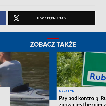
UDOSTĘPNIJ NA X
ZOBACZ TAKŻE
OLSZTYN
Psy pod kontrolą. R
znowu jest bezpiec