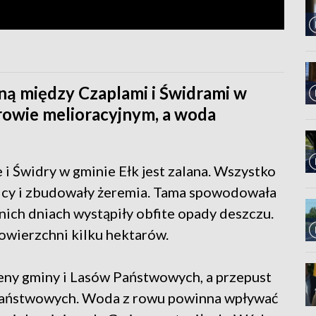
ą między Czaplami i Świdrami w
rowie melioracyjnym, a woda
i Świdry w gminie Ełk jest zalana. Wszystko
olicy i zbudowały żeremia. Tama spowodowała
ich dniach wystąpiły obfite opady deszczu.
owierzchni kilku hektarów.
eny gminy i Lasów Państwowych, a przepust
 Państwowych. Woda z rowu powinna wpływać