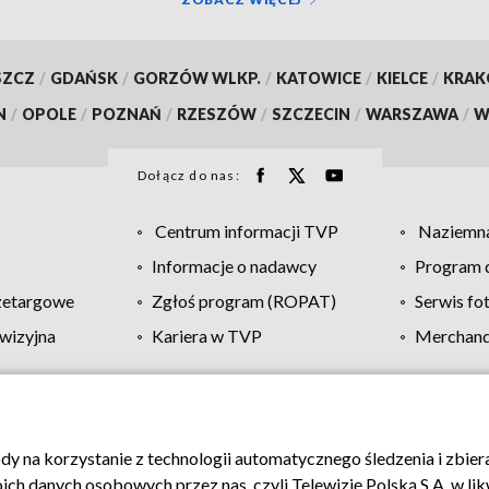
SZCZ
/
GDAŃSK
/
GORZÓW WLKP.
/
KATOWICE
/
KIELCE
/
KRA
N
/
OPOLE
/
POZNAŃ
/
RZESZÓW
/
SZCZECIN
/
WARSZAWA
/
W
Dołącz do nas:
Centrum informacji TVP
Naziemna
Informacje o nadawcy
Program d
zetargowe
Zgłoś program (ROPAT)
Serwis fo
wizyjna
Kariera w TVP
Merchandi
Polityka prywatności
Moje zgody
Pomoc
Biuro re
ody na korzystanie z technologii automatycznego śledzenia i zbie
 danych osobowych przez nas, czyli Telewizję Polską S.A. w likw