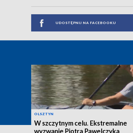
UDOSTĘPNIJ NA FACEBOOKU
OLSZTYN
W szczytnym celu. Ekstremalne
wyzwanie Piotra Pawelczyka