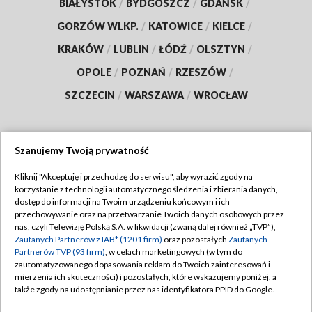
BIAŁYSTOK
/
BYDGOSZCZ
/
GDAŃSK
/
GORZÓW WLKP.
/
KATOWICE
/
KIELCE
/
KRAKÓW
/
LUBLIN
/
ŁÓDŹ
/
OLSZTYN
/
OPOLE
/
POZNAŃ
/
RZESZÓW
/
SZCZECIN
/
WARSZAWA
/
WROCŁAW
Szanujemy Twoją prywatność
Dołącz do nas:
Kliknij "Akceptuję i przechodzę do serwisu", aby wyrazić zgody na
korzystanie z technologii automatycznego śledzenia i zbierania danych,
TVP
dostęp do informacji na Twoim urządzeniu końcowym i ich
Abonament TVP
przechowywanie oraz na przetwarzanie Twoich danych osobowych przez
Regulamin TVP
nas, czyli Telewizję Polską S.A. w likwidacji (zwaną dalej również „TVP”),
Emisja w TVP
Zaufanych Partnerów z IAB* (1201 firm)
oraz pozostałych
Zaufanych
Polityka prywatności
Partnerów TVP (93 firm)
, w celach marketingowych (w tym do
Centrum informacji TVP
Moje zgody
zautomatyzowanego dopasowania reklam do Twoich zainteresowań i
mierzenia ich skuteczności) i pozostałych, które wskazujemy poniżej, a
Naziemna Telewizja Cyfrowa
Pomoc
także zgody na udostępnianie przez nas identyfikatora PPID do Google.
Sklep TVP
Biuro reklamy