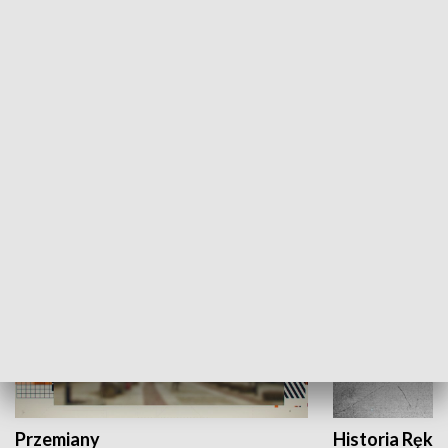
Moje miejsce
Winda region
HISTORIA
Przemiany
Historia Ręką