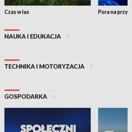
Czas w las
Pora na przyr
NAUKA I EDUKACJA
TECHNIKA I MOTORYZACJA
GOSPODARKA