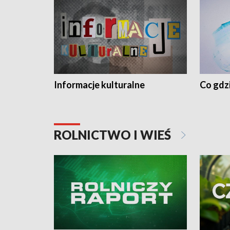
Informacje kulturalne
Co gdzi
ROLNICTWO I WIEŚ