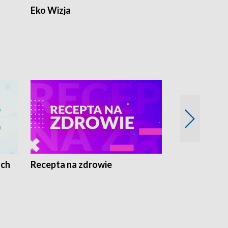
Eko Wizja
ach
Recepta na zdrowie
Wybieram z