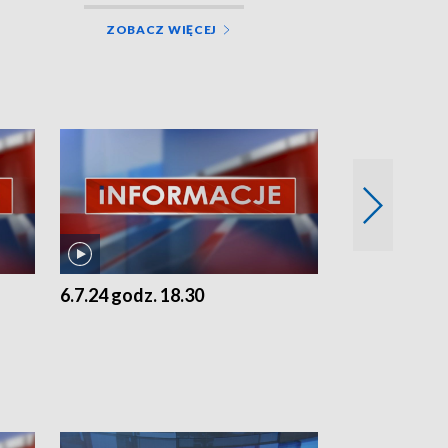
ZOBACZ WIĘCEJ
6.7.24 godz. 18.30
5.7.24 godz. 