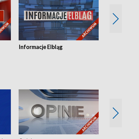
Informacje Elbląg
Wstaje nowy