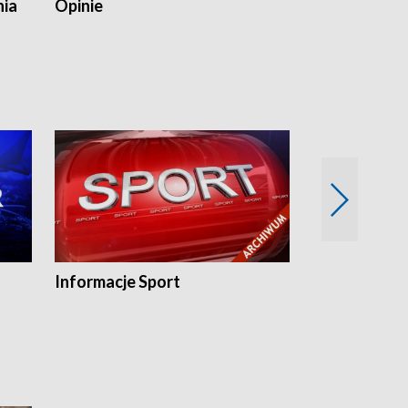
nia
Opinie
Opinie Elblą
Informacje Sport
Flesz sport