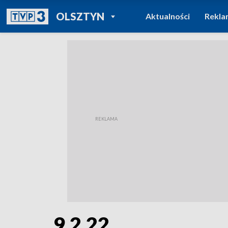
POWRÓT DO
OLSZTYN
Aktualności
Rekla
TVP REGIONY
9.2.22