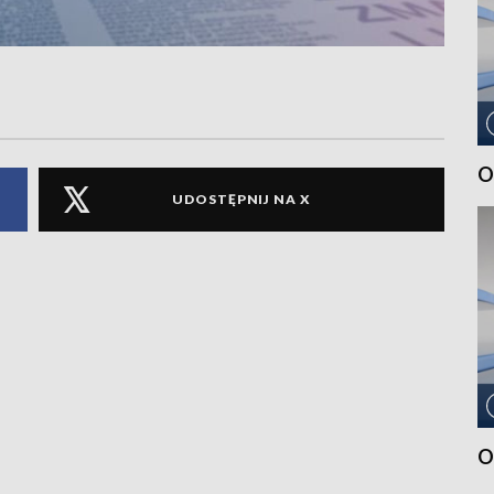
O
UDOSTĘPNIJ NA X
O